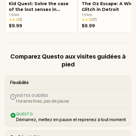
Kid Quest: Solve the case
The Oz Escape: A Wic
of the lost senses in
Glitch in Detroit
Detroit
1.9
km
1.9
km
★
4.3
(
3
)
★
4.3
(
37
)
$9.99
$6.99
Comparez Questo aux visites guidées à
pied
Flexibilité
VISITES GUIDÉES
Horaires fixes, pas de pause
QUESTO
Démarrez, mettez en pause et reprenez à tout moment