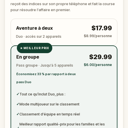
?
reçoit des indices sur son propre téléphone et fait la course
🔎 Rassemblez les indices, interrogez les
pour résoudre l'affaire en premier.
suspects, et révélez le véritable meurtrier avant
qu’il ne frappe à nouveau. Préparez de quoi noter
$17.99
Aventure à deux
les preuves.
$8.99/personne
Duo · accès sur 2 appareils
★
MEILLEUR PRIX
✓
$29.99
En groupe
✓
$6.00/personne
Pass groupe · Jusqu'à 5 appareils
✓
Économisez 33 % par rapport à deux
✓
pass Duo
✓
Tout ce qu’inclut Duo, plus :
✓
Mode multijoueur sur le classement
✓
Classement d'équipe en temps réel
Meilleur rapport qualité-prix pour les familles et les