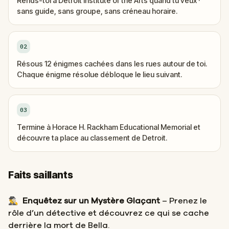
Rends-toi à Detroit Institute of the Arts quand tu veux ·
sans guide, sans groupe, sans créneau horaire.
02
Résous 12 énigmes cachées dans les rues autour de toi.
Chaque énigme résolue débloque le lieu suivant.
03
Termine à Horace H. Rackham Educational Memorial et
découvre ta place au classement de Detroit.
Faits saillants
🕵️‍♂️
Enquêtez sur un Mystère Glaçant
– Prenez le
rôle d’un détective et découvrez ce qui se cache
derrière la mort de Bella.