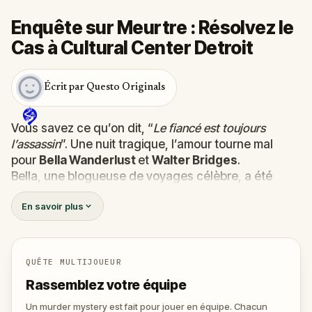
Enquête sur Meurtre : Résolvez le
Cas à Cultural Center Detroit
Écrit par Questo Originals
Vous savez ce qu’on dit, “
Le fiancé est toujours
l’assassin
”. Une nuit tragique, l’amour tourne mal
pour
Bella Wanderlust
et
Walter Bridges
.
Bella, une blogueuse de voyages célèbre, a été
retrouvée
morte
lors du Tour Fantôme conduit par le
En savoir plus
théâtral
Percy Shadows
. Et maintenant, c’est à vous
de découvrir la vérité.
Est-ce que ce meutre a été commis par Walter, le
fiancé obsessif ?
QUÊTE MULTIJOUEUR
Ou par Percy, le guide au penchant pour le grand
Rassemblez votre équipe
spectacle ?
Ou encore par quelqu’un d’autre, tapis dans l’ombre
Un murder mystery est fait pour jouer en équipe. Chacun