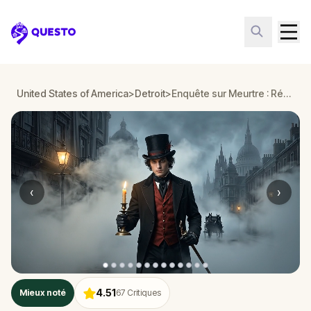
Questo
United States of America
>
Detroit
>
Enquête sur Meurtre : Résolvez le Cas à Cultural Center Detroit
‹
›
4.51
Mieux noté
67
Critiques