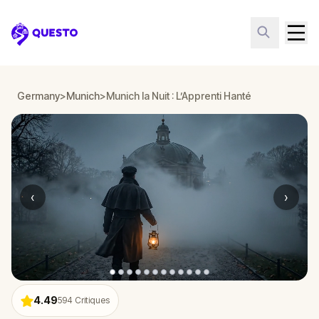
Questo
Germany
>
Munich
>
Munich la Nuit : L’Apprenti Hanté
‹
›
4.49
594
Critiques