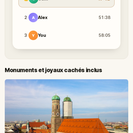
2
Alex
51:38
A
3
You
58:05
Y
Monuments et joyaux cachés inclus