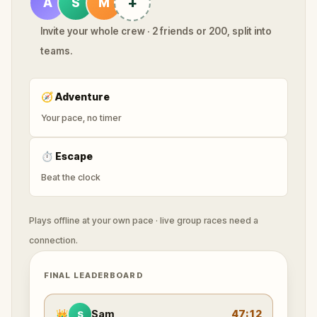
+
A
S
M
Invite your whole crew · 2 friends or 200, split into
teams.
🧭
Adventure
Your pace, no timer
⏱
Escape
Beat the clock
Plays offline at your own pace · live group races need a
connection.
FINAL LEADERBOARD
👑
Sam
47:12
S