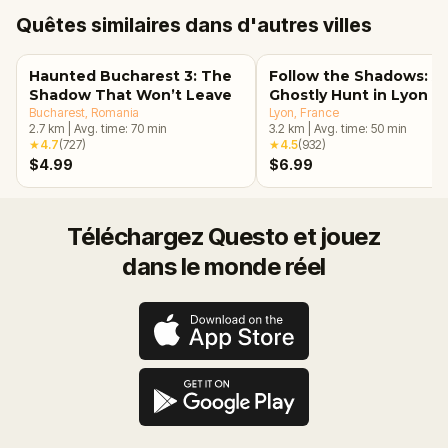
Quêtes similaires dans d'autres villes
Haunted Bucharest 3: The
Follow the Shadows: A
Shadow That Won’t Leave
Ghostly Hunt in Lyon
Bucharest
, Romania
Lyon
, France
2.7
km
|
Avg. time:
70
min
3.2
km
|
Avg. time:
50
min
★
4.7
(
727
)
★
4.5
(
932
)
$4.99
$6.99
Téléchargez Questo et jouez
dans le monde réel