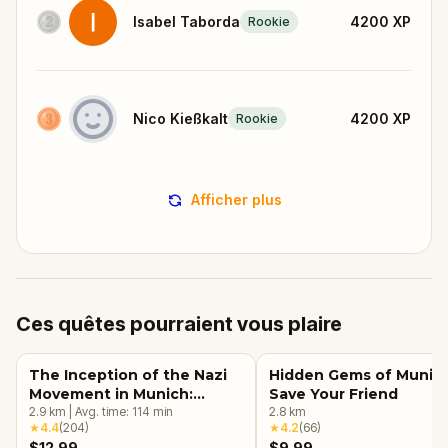
Isabel Taborda
4200
XP
Rookie
Nico Kießkalt
4200
XP
Rookie
Afficher plus
Ces quêtes pourraient vous plaire
The Inception of the Nazi
Hidden Gems of Munich
Movement in Munich:
Save Your Friend
History Walking Tour &
2.9
km
|
Avg. time:
114
min
2.8
km
★
4.4
(
204
)
★
4.2
(
66
)
Escape Game
$12.99
$9.99