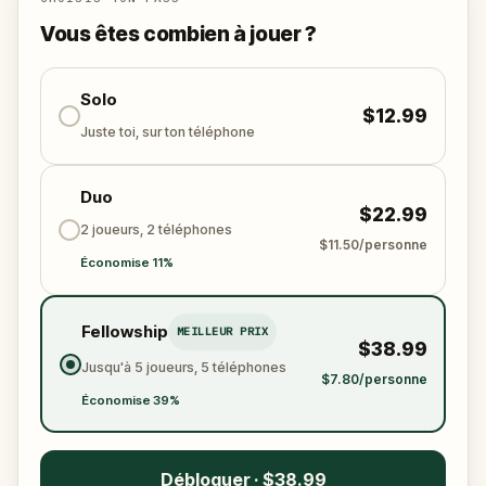
frissons, de réflexion et de collaboration.
Parviendrez-vous à renvoyer le fantôme dans l’au-
Vous êtes combien à jouer ?
delà… ou sombrerez-vous dans le silence comme
votre maître ?
Solo
$12.99
Juste toi, sur ton téléphone
Duo
$22.99
2 joueurs, 2 téléphones
$11.50/personne
Économise 11%
Fellowship
MEILLEUR PRIX
$38.99
Jusqu'à 5 joueurs, 5 téléphones
$7.80/personne
Économise 39%
Débloquer · $38.99