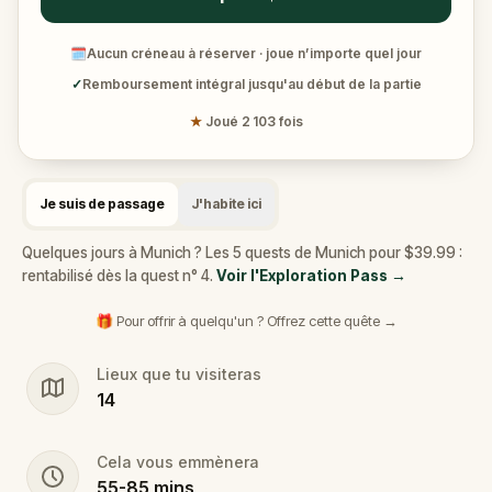
🗓
Aucun créneau à réserver · joue n’importe quel jour
✓
Remboursement intégral jusqu'au début de la partie
★
Joué 2 103 fois
Je suis de passage
J'habite ici
Quelques jours à Munich ? Les 5 quests de Munich pour $39.99 :
rentabilisé dès la quest n° 4.
Voir l'Exploration Pass
→
🎁 Pour offrir à quelqu'un ? Offrez cette quête →
Lieux que tu visiteras
14
Cela vous emmènera
55
-
85
mins