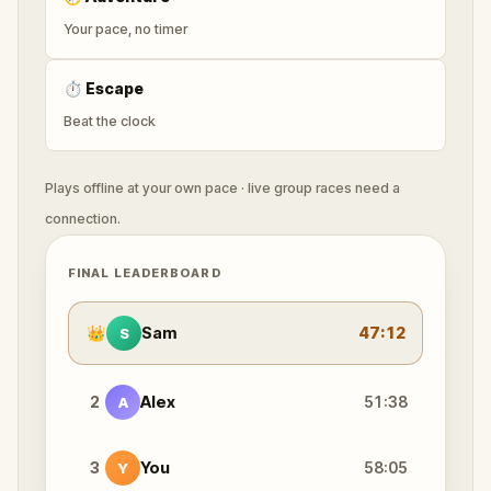
Your pace, no timer
⏱
Escape
Beat the clock
Plays offline at your own pace · live group races need a
connection.
FINAL LEADERBOARD
👑
Sam
47:12
S
2
Alex
51:38
A
3
You
58:05
Y