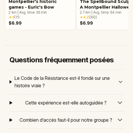
Montpellier's historic
The Spellbound Sculpt
games - Euric's Bow
A Montpellier Hallowe
2
km
|
Avg. time:
93
min
Quest
2.7
km
|
Avg. time:
64
min
★
4
(
11
)
★
4.2
(
302
)
$6.99
$6.99
Questions fréquemment posées
Le Code de la Résistance est-il fondé sur une
histoire vraie ?
Cette expérience est-elle autoguidée ?
Combien d’accès faut-il pour notre groupe ?