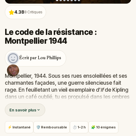
4.38
8
Critiques
Le code de la résistance :
Montpellier 1944
Écrit par Lou Phillips
Montpellier, 1944. Sous ses rues ensoleillées et ses
charmantes façades, une guerre silencieuse fait
rage. En feuilletant un vieil exemplaire d'
If
de Kipling
dans un café oublié, tu es propulsé dans les ombres
de l'histoire - où chaque murmure pourrait être un
En savoir plus
avertissement, et chaque passant un espion.
En tant qu'agent de la Résistance nouvellement
recruté, ta mission est claire : résoudre des énigmes,
⚡ Instantané
🛡 Remboursable
⏱ 1–2 h
🧩 10 énigmes
suivre des indices codés et aider un groupe de