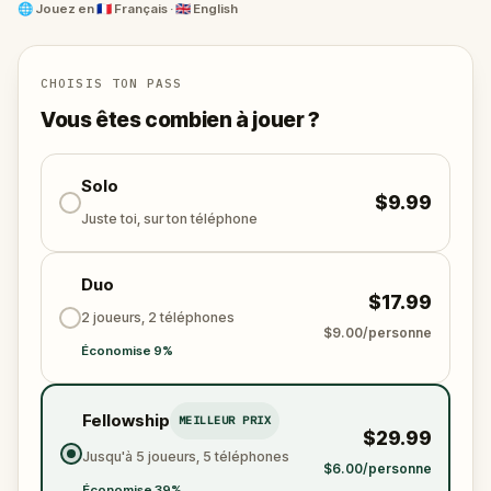
jeunes rebelles à libérer leurs camarades capturés.
🌐
Jouez en
🇫🇷 Français · 🇬🇧 English
Les SS se rapprochent et le temps est compté.
Promène-toi dans Montpellier comme jamais
auparavant - découvre des coins cachés, mets ton
CHOISIS TON PASS
esprit à l'épreuve et sens l'histoire prendre vie. C'est
Vous êtes combien à jouer ?
plus qu'un jeu : c'est un voyage de mémoire, de
courage et de connexion.
Amène tes amis ou ta famille, et laisse chaque pas
Solo
$9.99
raconter une histoire qui mérite d'être rappelée.
Juste toi, sur ton téléphone
Duo
$17.99
2 joueurs, 2 téléphones
$9.00/personne
Économise 9%
Fellowship
MEILLEUR PRIX
$29.99
Jusqu'à 5 joueurs, 5 téléphones
$6.00/personne
Économise 39%