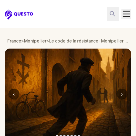
Questo
France
>
Montpellier
>
Le code de la résistance : Montpellier 1944
‹
›