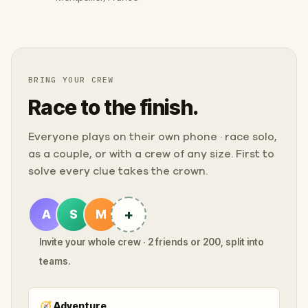
BRING YOUR CREW
Race to the finish.
Everyone plays on their own phone · race solo,
as a couple, or with a crew of any size. First to
solve every clue takes the crown.
+
A
S
M
Invite your whole crew · 2 friends or 200, split into
teams.
🧭
Adventure