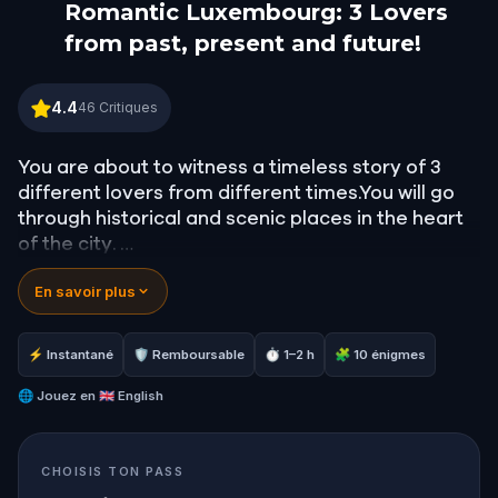
Romantic Luxembourg: 3 Lovers
from past, present and future!
Romantic Luxembourg: 3 Lovers from past, present
4.4
46
Critiques
You are about to witness a timeless story of 3
different lovers from different times.You will go
through historical and scenic places in the heart
of the city.
En savoir plus
Great views, fine squares, beautiful old streets
will surround you.There are puzzles to be solved
and you are granted with a power; the visions…
⚡ Instantané
🛡 Remboursable
⏱ 1–2 h
🧩 10 énigmes
This will help you to reveal the mystery.
🌐
Jouez en
🇬🇧 English
CHOISIS TON PASS