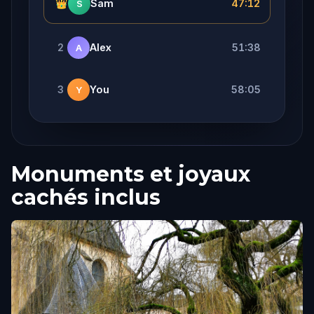
👑
Sam
47:12
S
2
Alex
51:38
A
3
You
58:05
Y
Monuments et joyaux
cachés inclus