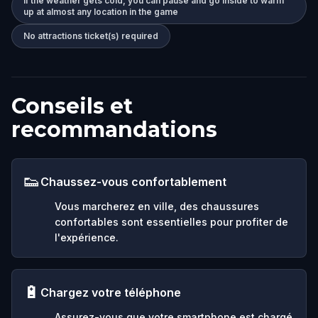
If the weather gets cold, you can pause and go inside to warm
up at almost any location in the game
No attractions ticket(s) required
Conseils et
recommandations
👟
Chaussez-vous confortablement
Vous marcherez en ville, des chaussures
confortables sont essentielles pour profiter de
l'expérience.
🔋
Chargez votre téléphone
Assurez-vous que votre smartphone est chargé