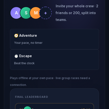
Invite your whole crew · 2
+
A
S
M
friends or 200, split into
teams.
🧭
Adventure
Your pace, no timer
⏱
Escape
Beat the clock
Plays offline at your own pace · live group races need a
connection.
FINAL LEADERBOARD