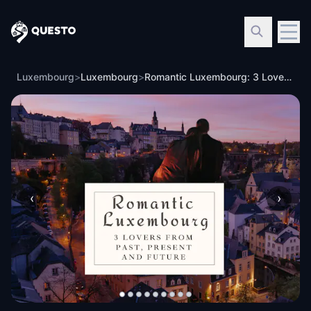
Questo
Luxembourg
>
Luxembourg
>
Romantic Luxembourg: 3 Lovers from past, present and future!
‹
›