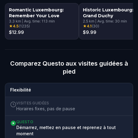
Romantic Luxembourg:
Historic Luxembourg: 
Remember Your Love
Grand Duchy
3.3
km
|
Avg. time:
113
min
2.5
km
|
Avg. time:
30
min
★
4.5
(
1235
)
★
4.1
(
30
)
$12.99
$9.99
Comparez Questo aux visites guidées à
pied
Flexibilité
VISITES GUIDÉES
Horaires fixes, pas de pause
QUESTO
Démarrez, mettez en pause et reprenez à tout
moment