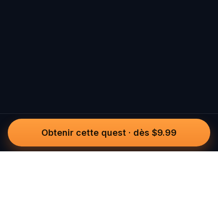
Obtenir cette quest
·
dès $9.99