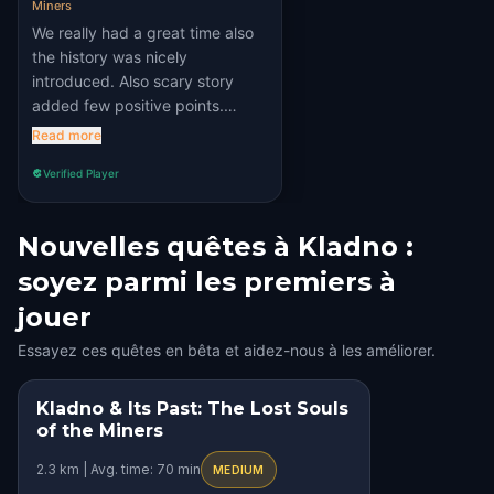
Miners
We really had a great time also
the history was nicely
introduced. Also scary story
added few positive points.
Really recommend 🤩
Read more
Verified Player
Nouvelles quêtes à Kladno :
soyez parmi les premiers à
jouer
Essayez ces quêtes en bêta et aidez-nous à les améliorer.
Kladno & Its Past: The Lost Souls
STEP INTO THE STORY
of the Miners
HIDDEN HISTORY
2.3 km | Avg. time: 70 min
MEDIUM