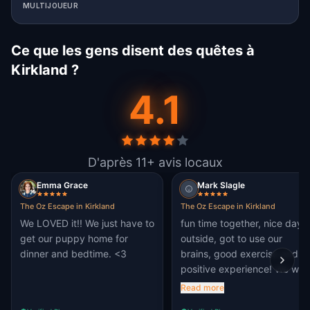
MULTIJOUEUR
Ce que les gens disent des quêtes à
Kirkland ?
4.1
D'après 11+ avis locaux
Emma Grace
Mark Slagle
The Oz Escape in Kirkland
The Oz Escape in Kirkland
We LOVED it!! We just have to
fun time together, nice day
get our puppy home for
outside, got to use our
dinner and bedtime. <3
brains, good exercise and
positive experience! We will
be trying other quests in the
Read more
future!