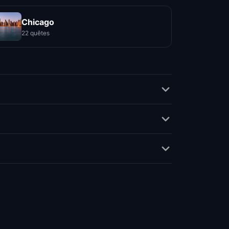
Chicago
22 quêtes