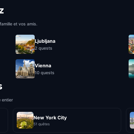
z
famille et vos amis.
Ljubljana
2
quests
Vienna
10
quests
s
 entier
New York City
51 quêtes