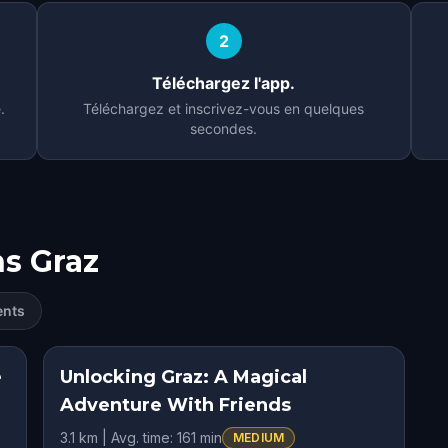
2
Téléchargez l'app.
.
Téléchargez et inscrivez-vous en quelques
secondes.
ns
Graz
ents
e
Unlocking Graz: A Magical
Adventure With Friends
3.1 km | Avg. time: 161 min
MEDIUM