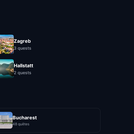
Zagreb
3
quests
Hallstatt
2
quests
Bucharest
48 quêtes