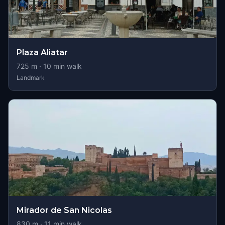
Plaza Aliatar
725
m ·
10
min walk
Landmark
Mirador de San Nicolas
830
m ·
11
min walk