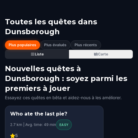
Toutes les quêtes dans
Dunsborough
Plus populaires
Plus évalués
Plus récents
Liste
Carte
Nouvelles quêtes à
Dunsborough : soyez parmi les
premiers à jouer
Essayez ces quêtes en bêta et aidez-nous à les améliorer.
Who ate the last pie?
STEP INTO THE STORY
2.7 km | Avg. time: 49 min
HIDDEN HISTORY
EASY
5
KIDS' FAVORITE