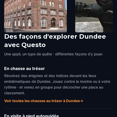
Des façons d'explorer Dundee
DC Thomson
Oor Wullie and his Bu
avec Questo
Dundee
,
United Kingdom
Dundee
,
United Kingdom
Une appli, un type de quête · différentes façons d'y jouer.
En chasse au trésor
Résolvez des énigmes et des indices devant les lieux
emblématiques de Dundee. Jouez contre la montre ou à votre
rythme · et venez en groupe pour décrocher une place au
classement.
Voir toutes les chasses au trésor à Dundee
→
En visite à pied autoguidée