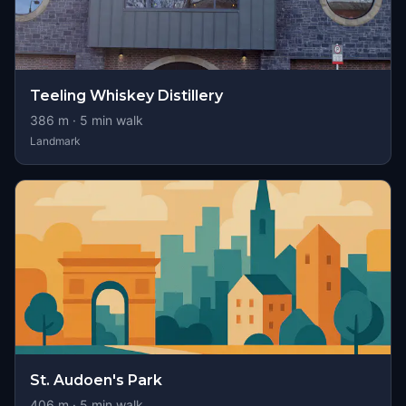
Teeling Whiskey Distillery
386
m ·
5
min walk
Landmark
St. Audoen's Park
406
m ·
5
min walk