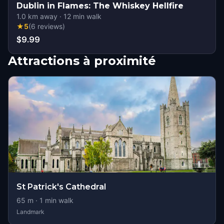
Dublin in Flames: The Whiskey Hellfire
1.0
km away
·
12
min walk
★
5
(
6
reviews
)
$9.99
Attractions à proximité
St Patrick's Cathedral
65
m ·
1
min walk
Landmark