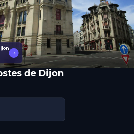
ijon
→
ostes de Dijon