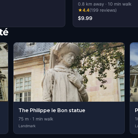
0.8
km away
·
10
min walk
★
4.4
(
199
reviews
)
$9.99
té
The Philippe le Bon statue
P
75
m ·
1
min walk
1
Landmark
L