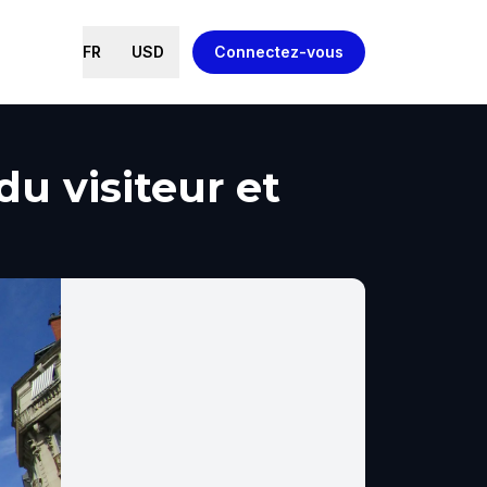
FR
USD
Connectez-vous
du visiteur et