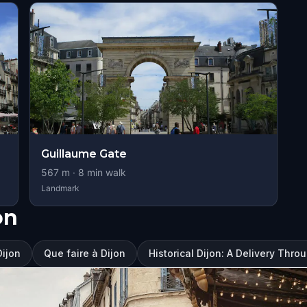
Guillaume Gate
567
m ·
8
min walk
Landmark
on
Dijon
Que faire à Dijon
Historical Dijon: A Delivery Thro