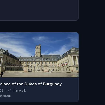
alace of the Dukes of Burgundy
09
m ·
1
min walk
andmark