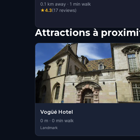
0.1
km away
·
1
min walk
★
4.3
(
17
reviews
)
Attractions à proximi
Vogüé Hotel
0
m ·
0
min walk
Landmark