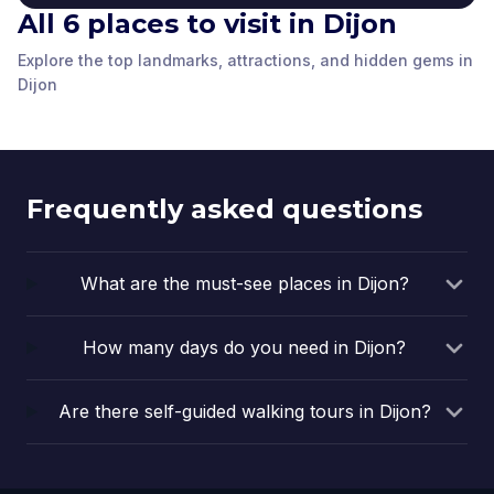
All 6 places to visit in Dijon
Palace of the Dukes of
Explore the top landmarks, attractions, and hidden gems in
Hôtel des Postes de
Burgundy
Guillaume Gate
The Philippe le Bon
Dijon
François Rude Place
Dijon
Dijon
,
France
Dijon
,
France
Vogüé Hotel
statue
Dijon
,
France
Dijon
,
France
Dijon
,
France
Dijon
,
France
Frequently asked questions
What are the must-see places in Dijon?
How many days do you need in Dijon?
Are there self-guided walking tours in Dijon?