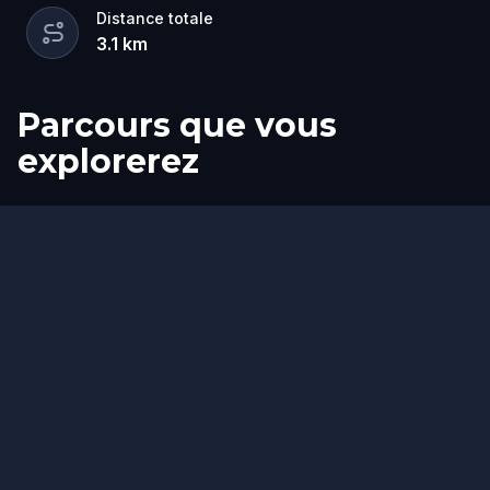
Distance totale
3.1
km
Parcours que vous
explorerez
Départ
Arrivée