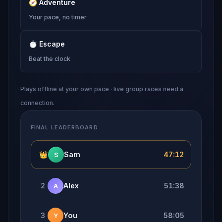
🧭
Adventure
Your pace, no timer
⏱
Escape
Beat the clock
Plays offline at your own pace · live group races need a
connection.
FINAL LEADERBOARD
👑
Sam
47:12
S
2
Alex
51:38
A
3
You
58:05
Y