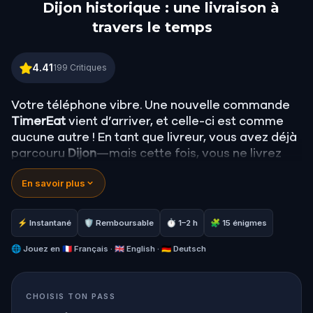
Dijon historique : une livraison à
travers le temps
Dijon historique : une livraison à travers le temps
4.41
199
Critiques
Votre téléphone vibre. Une nouvelle commande
TimerEat
vient d’arriver, et celle-ci est comme
aucune autre ! En tant que livreur, vous avez déjà
parcouru
Dijon
—mais cette fois, vous ne livrez
pas simplement de la nourriture. Vous livrez à des
En savoir plus
voyageurs du temps
qui ont commandé,
commandent, ou pourraient encore commander
à un moment donné dans le futur.
⚡ Instantané
🛡 Remboursable
⏱ 1–2 h
🧩 15 énigmes
Cela fait quelques mois que vous livrez des
repas, découvrant des coins cachés de la ville et
🌐
Jouez en
🇫🇷 Français · 🇬🇧 English · 🇩🇪 Deutsch
gagnant un peu d’argent en chemin. Mais
maintenant, une toute nouvelle mission vous
CHOISIS TON PASS
attend. Résolvez des énigmes réelles et suivez