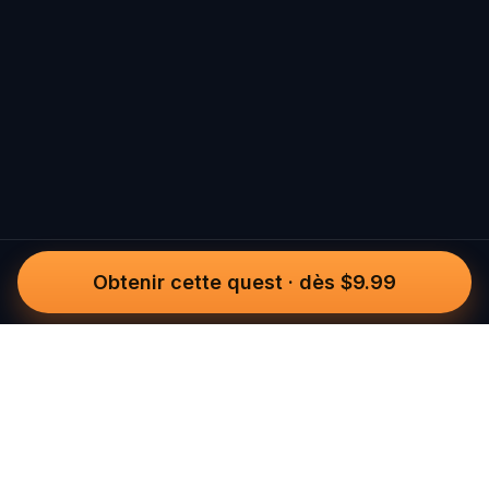
Obtenir cette quest
·
dès $9.99
Questo