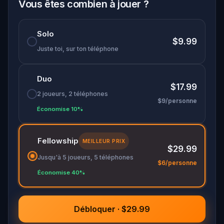
les indices pour trouver votre prochaine étape. À
Vous êtes combien à jouer ?
chaque détour, découvrez l’histoire riche de Dijon
et ses secrets tout en voyageant à travers le
Solo
temps.
$9.99
Prêt à vous lancer dans cette aventure
Juste toi, sur ton téléphone
palpitante remplie de puzzles ? Prenez votre
téléphone, suivez les indices et effectuez votre
Duo
livraison à temps !
$17.99
2 joueurs, 2 téléphones
$9/personne
Économise 10%
Fellowship
MEILLEUR PRIX
$29.99
Jusqu'à 5 joueurs, 5 téléphones
$6/personne
Économise 40%
Débloquer · $29.99