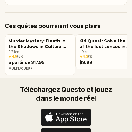
Ces quêtes pourraient vous plaire
Murder Mystery: Death in
Kid Quest: Solve the c
the Shadows in Cultural
of the lost senses in
Center, Detroit
2.7
km
Detroit
1.9
km
★
4.5
(
67
)
★
4.3
(
3
)
à partir de $17.99
$9.99
MULTIJOUEUR
Téléchargez Questo et jouez
dans le monde réel