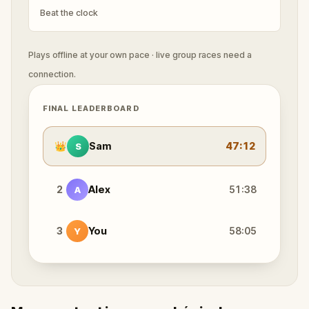
Beat the clock
Plays offline at your own pace · live group races need a
connection.
FINAL LEADERBOARD
👑
Sam
47:12
S
2
Alex
51:38
A
3
You
58:05
Y