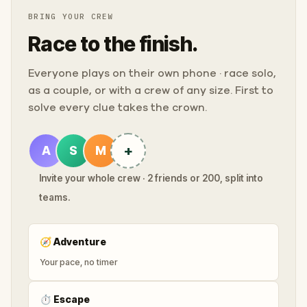
BRING YOUR CREW
Race to the finish.
Everyone plays on their own phone · race solo,
as a couple, or with a crew of any size. First to
solve every clue takes the crown.
+
A
S
M
Invite your whole crew · 2 friends or 200, split into
teams.
🧭
Adventure
Your pace, no timer
⏱
Escape