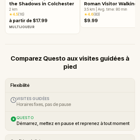
the Shadows in Colchester
Roman Visitor Walking 
2
km
& Escape Game
3.5
km
|
Avg. time:
80
min
★
4.5
(
16
)
★
4.6
(
83
)
à partir de $17.99
$9.99
MULTIJOUEUR
Comparez Questo aux visites guidées à
pied
Flexibilité
VISITES GUIDÉES
Horaires fixes, pas de pause
QUESTO
Démarrez, mettez en pause et reprenez à tout moment