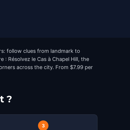
rs: follow clues from landmark to
 : Résolvez le Cas à Chapel Hill, the
rners across the city. From $7.99 per
t ?
3