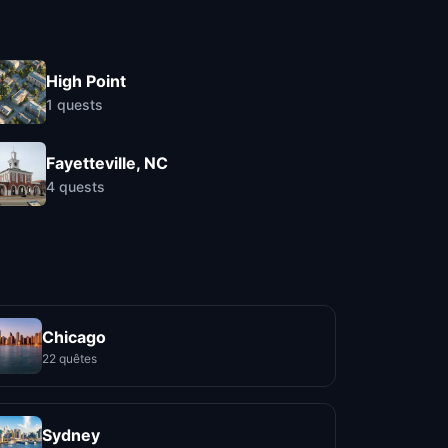
High Point
1
quests
Fayetteville, NC
4
quests
Chicago
22 quêtes
Sydney