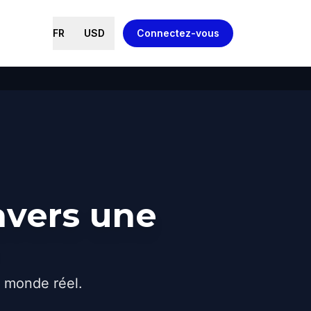
FR
USD
Connectez-vous
avers une
e monde réel.