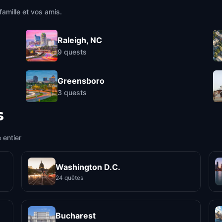
famille et vos amis.
Raleigh, NC
9
quests
Greensboro
3
quests
s
 entier
Washington D.C.
24 quêtes
Bucharest