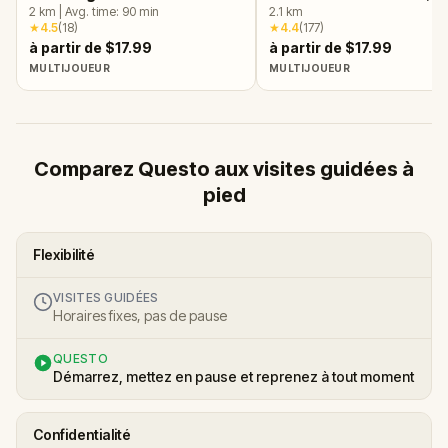
2
km
|
Avg. time:
90
min
Brisbane
2.1
km
★
4.5
(
18
)
★
4.4
(
177
)
à partir de $17.99
à partir de $17.99
MULTIJOUEUR
MULTIJOUEUR
Comparez Questo aux visites guidées à
pied
Flexibilité
VISITES GUIDÉES
Horaires fixes, pas de pause
QUESTO
Démarrez, mettez en pause et reprenez à tout moment
Confidentialité