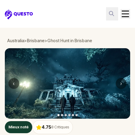
Questo
Australia
>
Brisbane
>
Ghost Hunt in Brisbane
‹
›
4.75
Mieux noté
8
Critiques