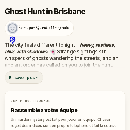
Ghost Hunt in Brisbane
Écrit par Questo Originals
The city feels different tonight—
heavy, restless,
alive with shadows.
👻 Strange sightings stir
whispers of ghosts wandering the streets, and an
ancient order has called on you to join the hunt.
Armed with a mysterious device that detects the
En savoir plus
supernatural, you must uncover the truth behind ten
wandering spirits. Some are harmless, lost between
worlds…
one hides a dark purpose, plotting to
unleash terror on the living.
💀
QUÊTE MULTIJOUEUR
Track them down, face their riddles, and uncover
Rassemblez votre équipe
their secrets before the evil ghost claims the city for
its own. 🕷️
Un murder mystery est fait pour jouer en équipe. Chacun
reçoit des indices sur son propre téléphone et fait la course