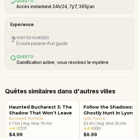
QUESTO
Accès instantané 24h/24, 7j/7, 365j/an
Expérience
VISITES GUIDÉES
Écoute passive d'un guide
QUESTO
Gamification active ; vous résolvez le mystère
Quêtes similaires dans d'autres villes
Haunted Bucharest 3: The
Follow the Shadows: A
Shadow That Won’t Leave
Ghostly Hunt in Lyon
Bucharest
, Romania
Lyon
, France
2.7
km
|
Avg. time:
70
min
3.2
km
|
Avg. time:
50
min
★
4.7
(
727
)
★
4.5
(
932
)
$4.99
$6.99