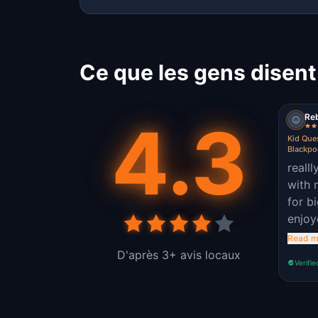
Ce que les gens disent
Re
4.3
Kid Ques
Blackpo
realll
with 
for bi
enjoy
Read m
D'après 3+ avis locaux
Verifie