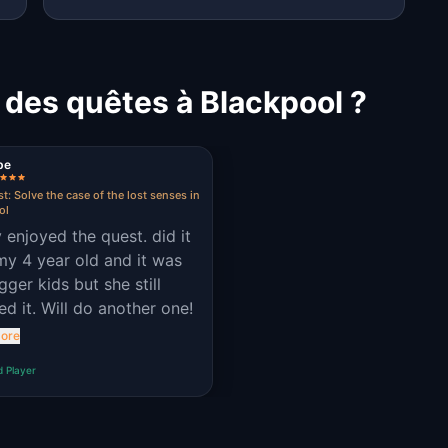
 des quêtes à Blackpool ?
be
t: Solve the case of the lost senses in
ol
y enjoyed the quest. did it
my 4 year old and it was
gger kids but she still
ed it. Will do another one!
ore
d Player