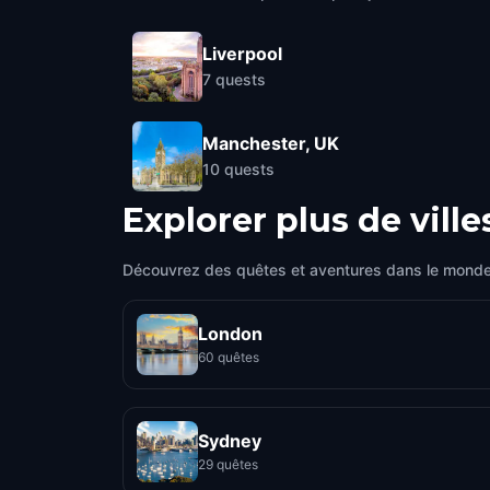
Liverpool
7
quests
Manchester, UK
10
quests
Explorer plus de ville
Découvrez des quêtes et aventures dans le monde
London
60 quêtes
Sydney
29 quêtes