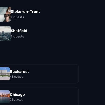
Stoke-on-Trent
1
quests
Sheffield
1
quests
Bucharest
48 quêtes
Chicago
22 quêtes