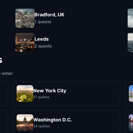
Bradford, UK
1
quests
Leeds
2
quests
s
 entier
New York City
51 quêtes
Washington D.C.
24 quêtes