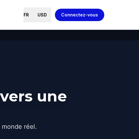
FR
USD
Connectez-vous
avers une
e monde réel.