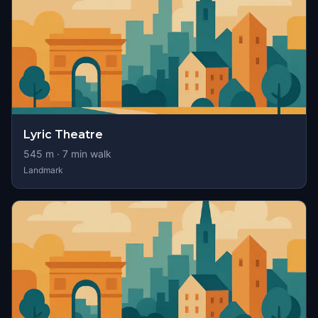
Lyric Theatre
545
m ·
7
min walk
Landmark