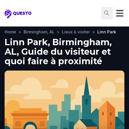
Questo
Home
>
Birmingham, AL
>
Lieux à visiter
>
Linn Park
Linn Park, Birmingham,
AL, Guide du visiteur et
quoi faire à proximité