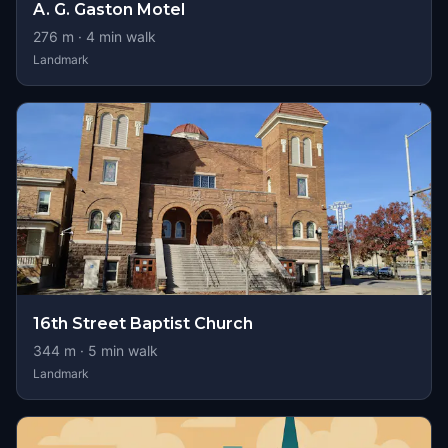
A. G. Gaston Motel
276
m ·
4
min walk
Landmark
16th Street Baptist Church
344
m ·
5
min walk
Landmark