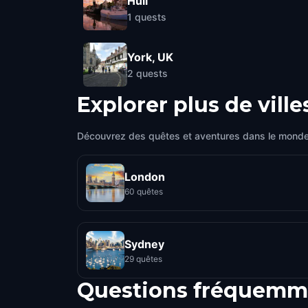
Hull
1
quests
York, UK
2
quests
Explorer plus de ville
Découvrez des quêtes et aventures dans le monde
London
60 quêtes
Sydney
29 quêtes
Questions fréquemm