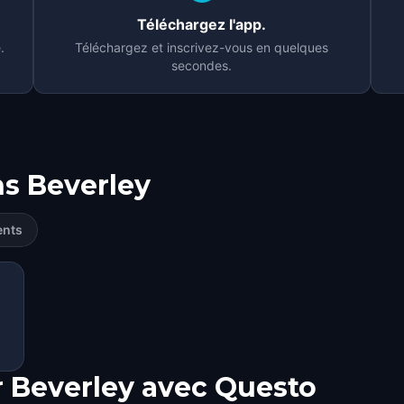
Téléchargez l'app.
.
Téléchargez et inscrivez-vous en quelques
secondes.
ns
Beverley
ents
RY
RY
r Beverley avec Questo