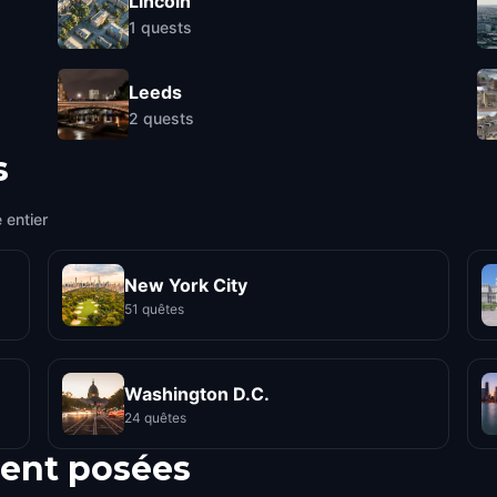
Lincoln
1
quests
Leeds
2
quests
s
 entier
New York City
51 quêtes
Washington D.C.
24 quêtes
ent posées