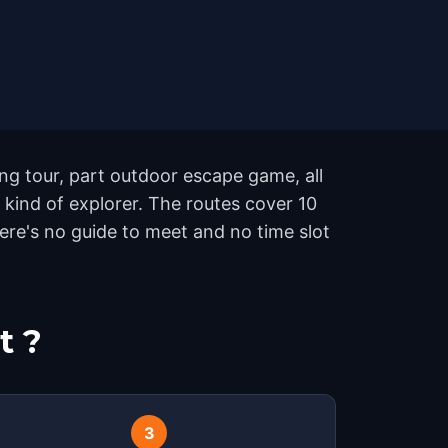
ng tour, part outdoor escape game, all
 kind of explorer. The routes cover 10
re's no guide to meet and no time slot
t ?
3