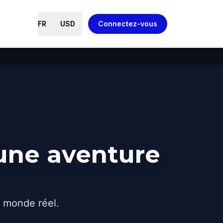
FR
USD
Connectez-vous
 une aventure
e monde réel.