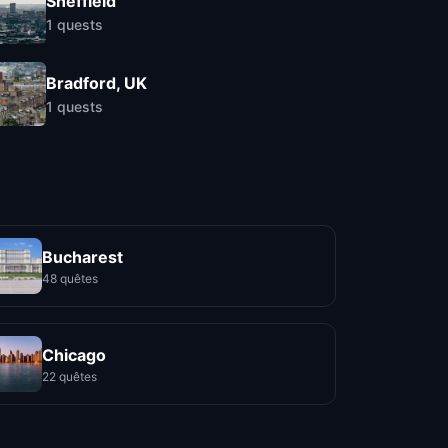
Sheffield
1
quests
Bradford, UK
1
quests
Bucharest
48 quêtes
Chicago
22 quêtes