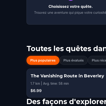
Choisissez votre quête.
Trouvez une aventure qui pique votre curiosité
Toutes les quêtes da
Plus populaires
Plus évalués
Plus réc
The Vanishing Route in Beverley
STEP INTO THE STO
1.7 km | Avg. time: 58 min
HIDDEN HISTO
$6.99
Des façons d'explore