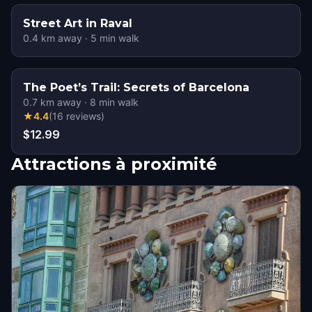
Street Art in Raval
0.4
km away
·
5
min walk
The Poet’s Trail: Secrets of Barcelona
0.7
km away
·
8
min walk
★
4.4
(
16
reviews
)
$12.99
Attractions à proximité