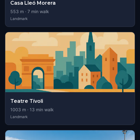
Casa Lleó Morera
553
m ·
7
min walk
Landmark
Teatre Tívoli
1003
m ·
13
min walk
Landmark