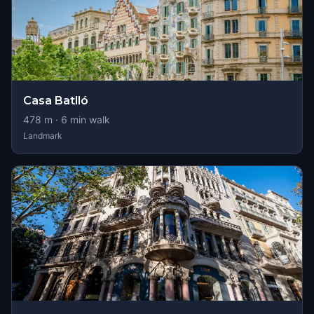
Casa Batlló
478
m ·
6
min walk
Landmark