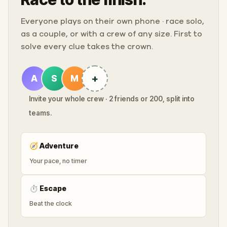
Everyone plays on their own phone · race solo,
as a couple, or with a crew of any size. First to
solve every clue takes the crown.
+
A
S
M
Invite your whole crew · 2 friends or 200, split into
teams.
🧭
Adventure
Your pace, no timer
⏱
Escape
Beat the clock