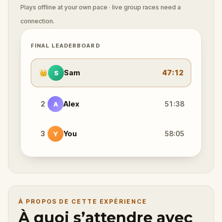
Plays offline at your own pace · live group races need a
connection.
FINAL LEADERBOARD
👑
Sam
47:12
S
2
Alex
51:38
A
3
You
58:05
Y
À PROPOS DE CETTE EXPÉRIENCE
À quoi s’attendre avec