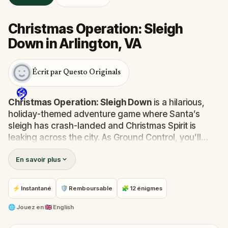
Christmas Operation: Sleigh
Down in Arlington, VA
Écrit par Questo Originals
Christmas Operation: Sleigh Down
is a hilarious,
holiday-themed adventure game where Santa’s
sleigh has crash-landed and Christmas Spirit is
leaking across the city. As Ground Control, you’ll
follow the magic trail through 12 locations, solving
En savoir plus
puzzles, completing dares, and collecting the
Elements of Spirit to restart the sleigh. With Santa,
Sparky, and Rudolph guiding (and roasting) you
⚡ Instantané
🛡 Remboursable
🧩 12 énigmes
along the way, this interactive scavenger-hunt-
meets-story-game will have your group laughing all
🌐
Jouez en
🇬🇧 English
the way. Will you save Christmas? 🎅🎄