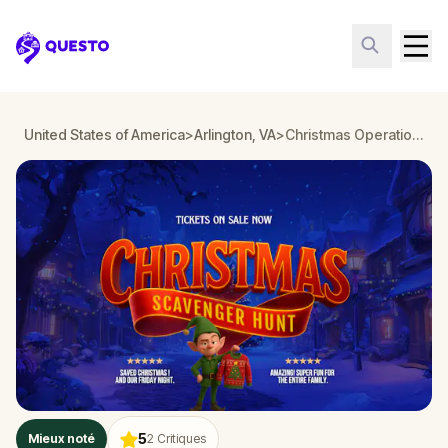
Questo
United States of America
>
Arlington, VA
>
Christmas Operation: Sleigh Down in Arlington, VA
5
Mieux noté
2
Critiques