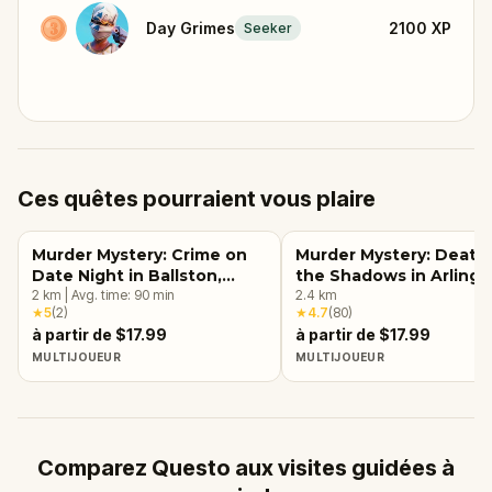
Day Grimes
2100
XP
Seeker
Ces quêtes pourraient vous plaire
Murder Mystery: Crime on
Murder Mystery: Death 
Date Night in Ballston,
the Shadows in Arlingt
Arlington, VA
2
km
|
Avg. time:
90
min
VA
2.4
km
★
5
(
2
)
★
4.7
(
80
)
à partir de $17.99
à partir de $17.99
MULTIJOUEUR
MULTIJOUEUR
Comparez Questo aux visites guidées à