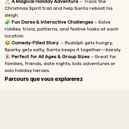
🎅
A Magical Holiday Adventure
– Track the
Christmas Spirit trail and help Santa reboot his
sleigh.
🧩
Fun Dares & Interactive Challenges
– Solve
riddles, trivia, patterns, and festive tasks at each
location.
😂
Comedy-Filled Story
– Rudolph gets hungry,
Sparky gets salty, Santa keeps it together—barely.
🎉
Perfect for All Ages & Group Sizes
– Great for
families, friends, date nights, kids adventures or
solo holiday heroes.
Départ
Arrivée
Parcours que vous explorerez