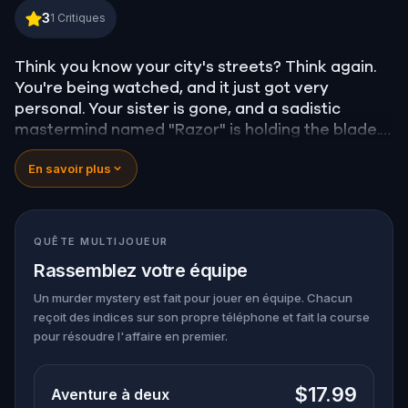
20 Cuts in Amsterdam
3
1
Critiques
Think you know your city's streets? Think again.
You're being watched, and it just got very
personal. Your sister is gone, and a sadistic
mastermind named "Razor" is holding the blade.
You’re not just taking a walk; you’re a pawn in a
En savoir plus
twisted scavenger hunt where the stakes are life
and death. To find her, you’ll have to save others
first—strangers trapped in Razor’s deadly
games. You’ll need to solve sinister puzzles and
QUÊTE MULTIJOUEUR
help a detective trace the killer's location.
Rassemblez votre équipe
The clock is ticking, and every wrong move brings
your sister one step closer to her final cut. Do you
Un murder mystery est fait pour jouer en équipe. Chacun
reçoit des indices sur son propre téléphone et fait la course
have the nerves to outsmart a killer, or will you
pour résoudre l'affaire en premier.
become just another notch on his blade?
$17.99
Aventure à deux