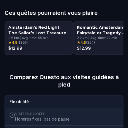
Ces quêtes pourraient vous plaire
Amsterdam’s Red Light:
Romantic Amsterdam:
The Sailor’s Lost Treasure
Fairytale or Tragedy
2.5
km
|
Avg. time:
55
min
Walking Tour & Escape
2.2
km
|
Avg. time:
77
min
★
4.5
(
1396
)
★
4.5
(
324
)
Game
$12.99
$12.99
Comparez Questo aux visites guidées à
pied
Flexibilité
VISITES GUIDÉES
Horaires fixes, pas de pause