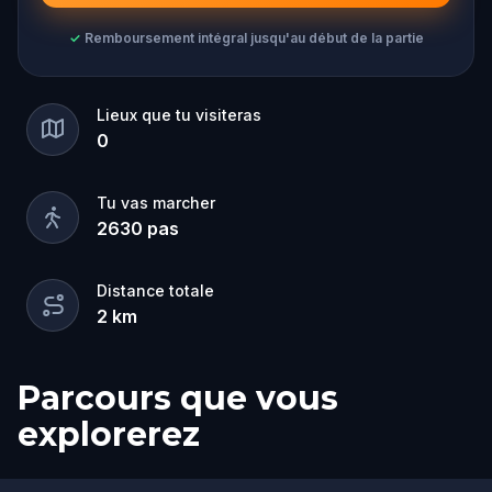
✓
Remboursement intégral jusqu'au début de la partie
Lieux que tu visiteras
0
Tu vas marcher
2630
pas
Distance totale
2
km
Parcours que vous
explorerez
Arrivée