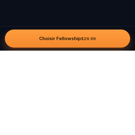
Choisir Fellowship
$29.99
Questo
Dans un monde de plus en plus virtuel,
Questo te reconnecte au réel. Nos
quests t’invitent à sortir, rencontrer du
monde et créer des souvenirs
inoubliables – une ville à la fois. Chaque