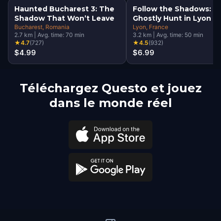
Haunted Bucharest 3: The
Follow the Shadows: A
Shadow That Won’t Leave
Ghostly Hunt in Lyon
Bucharest
, Romania
Lyon
, France
2.7
km
|
Avg. time:
70
min
3.2
km
|
Avg. time:
50
min
★
4.7
(
727
)
★
4.5
(
932
)
$4.99
$6.99
Téléchargez Questo et jouez
dans le monde réel