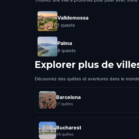
Valldemossa
1
quests
Palma
8
quests
Explorer plus de ville
Découvrez des quêtes et aventures dans le monde
Barcelona
17 quêtes
Bucharest
48 quêtes