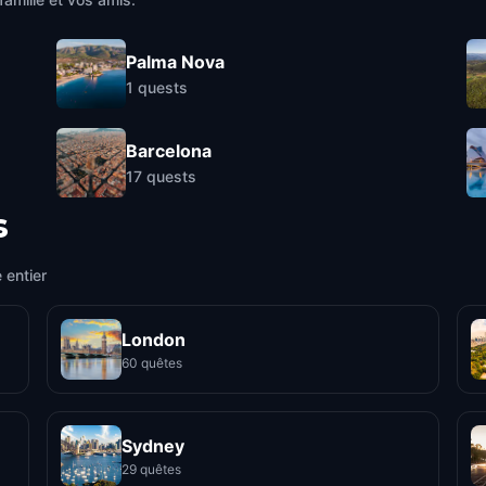
Palma Nova
1
quests
Barcelona
17
quests
s
 entier
London
60 quêtes
Sydney
29 quêtes