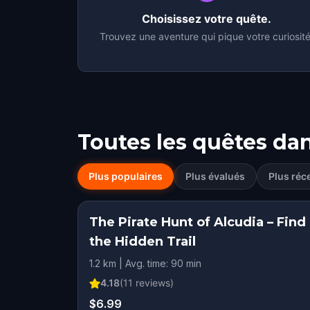
Choisissez votre quête.
Trouvez une aventure qui pique votre curiosité
Toutes les quêtes da
Plus populaires
Plus évalués
Plus réc
The Pirate Hunt of Alcudia – Find
the Hidden Trail
1.2 km | Avg. time: 90 min
4.18
(
11
reviews)
$6.99