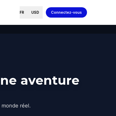
FR
USD
Connectez-vous
une aventure
e monde réel.