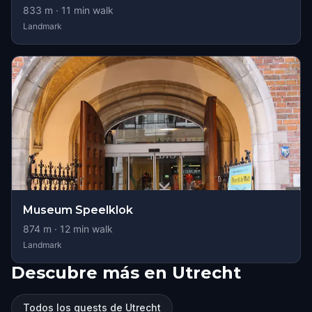
833
m ·
11
min walk
Landmark
Museum Speelklok
874
m ·
12
min walk
Landmark
Descubre más en Utrecht
Todos los quests de Utrecht