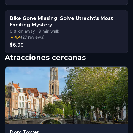
Bike Gone Missing: Solve Utrecht’s Most
Exciting Mystery
0.8
km away
·
9
min walk
★
4.4
(
27
reviews
)
$6.99
Atracciones cercanas
Dom Tower