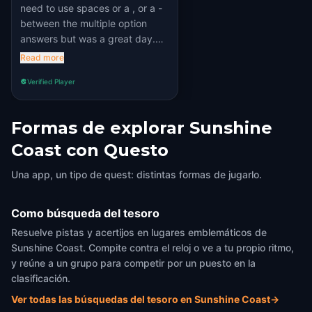
need to use spaces or a , or a -
between the multiple option
answers but was a great day.
we dressed up and had a ball 😊
Read more
Verified Player
Formas de explorar Sunshine
Coast con Questo
Una app, un tipo de quest: distintas formas de jugarlo.
Como búsqueda del tesoro
Resuelve pistas y acertijos en lugares emblemáticos de
Sunshine Coast. Compite contra el reloj o ve a tu propio ritmo,
y reúne a un grupo para competir por un puesto en la
clasificación.
Ver todas las búsquedas del tesoro en Sunshine Coast
→