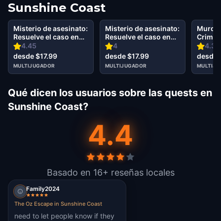
Sunshine Coast
Misterio de asesinato:
Misterio de asesinato:
Murder
Resuelve el caso en
Resuelve el caso en
Crime o
Maroochydore
Mooloolaba Sunshine
Sunshi
4.45
4
4.33
Sunshine Coast
Coast
desde $17.99
desde $17.99
desde 
MULTIJUGADOR
MULTIJUGADOR
MULTIJ
Qué dicen los usuarios sobre las quests en
Sunshine Coast?
4.4
Basado en 16+ reseñas locales
Family2024
The Oz Escape in Sunshine Coast
need to let people know if they