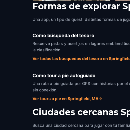
Formas de explorar S
Lyceum
Union
Springfield, MA
,
United States of America
Springf
Una app, un tipo de quest: distintas formas de juga
Como búsqueda del tesoro
Resuelve pistas y acertijos en lugares emblemático
la clasificación.
Ver todas las búsquedas del tesoro en Springfiel
Como tour a pie autoguiado
Una ruta a pie guiada por GPS con historias por el
sin conexión.
Ver tours a pie en Springfield, MA
→
Ciudades cercanas
S
Busca una ciudad cercana para jugar con tu famili