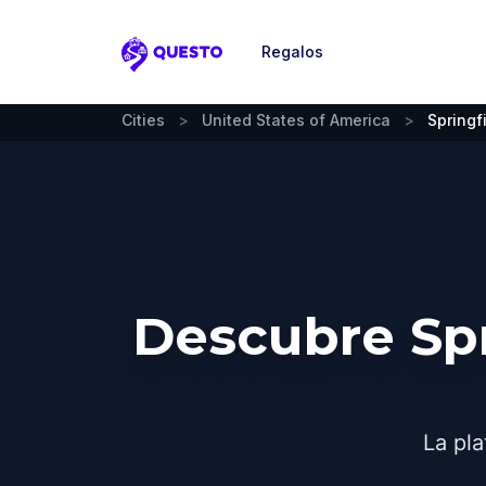
Regalos
Questo
Cities
>
United States of America
>
Springf
Descubre Spr
La pla