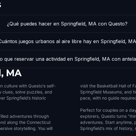
s
¿Qué puedes hacer en Springfield, MA con Questo?
Cuántos juegos urbanos al aire libre hay en Springfield, M
o que reservar una actividad en Springfield, MA con antel
d, MA
in culture with Questo's self-
visit the Basketball Hall of 
w clues, solve puzzles, and
Springfield Museums, and hi
er Springfield’s historic
pace, with no guide require
Perfect for couples on a day 
illed adventures through
explorers, Questo turns "thin
and along the Connecticut
adventures. Start anytime, p
sive storytelling. You will
Springfield’s mix of history,