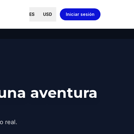
ES
USD
Iniciar sesión
 una aventura
o real.