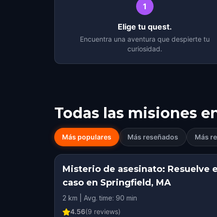
1
Elige tu quest.
Encuentra una aventura que despierte tu
curiosidad.
Todas las misiones e
Más populares
Más reseñados
Más re
Misterio de asesinato: Resuelve e
caso en Springfield, MA
2 km | Avg. time: 90 min
4.56
(
9
reviews)