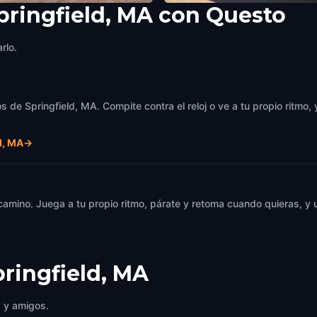
pringfield, MA con Questo
 Square Park
Abraham Lincoln Presidential
ield, MA
,
United States of America
Museum
rlo.
Springfield, MA
,
United States of Am
s de Springfield, MA. Compite contra el reloj o ve a tu propio ritmo
d, MA
→
 camino. Juega a tu propio ritmo, párate y retoma cuando quieras, 
pringfield, MA
a y amigos.