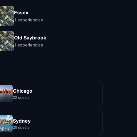
Essex
1
experiencias
Old Saybrook
1
experiencias
Chicago
22 quests
Sydney
29 quests