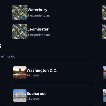
Waterbury
1
experiencias
Leominster
1
experiencias
s
 el mundo
Washington D.C.
24 quests
Bucharest
48 quests