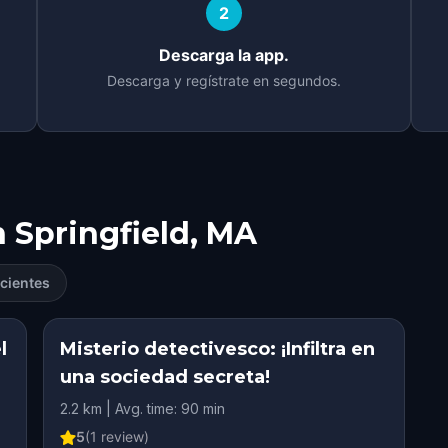
2
Descarga la app.
Descarga y regístrate en segundos.
n
Springfield, MA
cientes
l
Misterio detectivesco: ¡Infiltra en
una sociedad secreta!
2.2 km | Avg. time: 90 min
5
(
1
review)