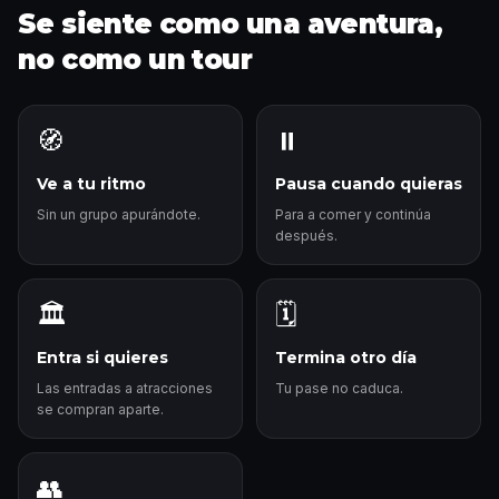
Se siente como una aventura,
no como un tour
🧭
⏸️
Ve a tu ritmo
Pausa cuando quieras
Sin un grupo apurándote.
Para a comer y continúa
después.
🏛️
🗓️
Entra si quieres
Termina otro día
Las entradas a atracciones
Tu pase no caduca.
se compran aparte.
👥