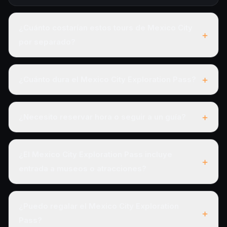
¿Cuánto costarían estos tours de Mexico City
+
por separado?
+
¿Cuánto dura el Mexico City Exploration Pass?
+
¿Necesito reservar hora o seguir a un guía?
¿El Mexico City Exploration Pass incluye
+
entrada a museos o atracciones?
¿Puedo regalar el Mexico City Exploration
+
Pass?