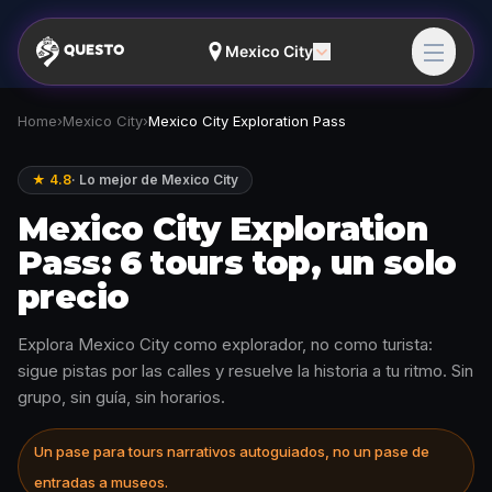
Mexico City
Home
›
Mexico City
›
Mexico City Exploration Pass
★ 4.8
·
Lo mejor de Mexico City
Mexico City Exploration
Pass: 6 tours top, un solo
precio
Explora Mexico City como explorador, no como turista:
sigue pistas por las calles y resuelve la historia a tu ritmo. Sin
grupo, sin guía, sin horarios.
Un pase para tours narrativos autoguiados, no un pase de
entradas a museos.