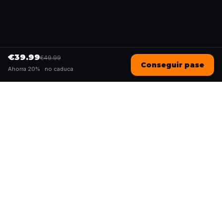
€39.99
€49.99
Conseguir pase
Ahorra 20% ·
no caduca
Questo
In un mondo sempre più digitale,
Questo ti riporta a ciò che è reale. Le
nostre quest ti invitano a uscire,
connetterti con le persone e creare
ricordi indimenticabili – una città alla