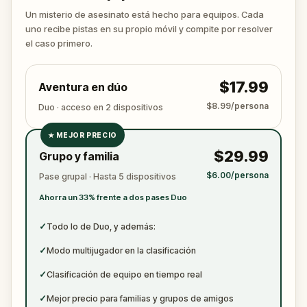
desenmascara al verdadero asesino antes de que
Un misterio de asesinato está hecho para equipos. Cada
vuelva a atacar. Asegúrate de tener a mano papel
uno recibe pistas en su propio móvil y compite por resolver
y bolígrafo para anotar todas las pruebas
el caso primero.
cruciales.
$17.99
Aventura en dúo
$8.99/persona
Duo · acceso en 2 dispositivos
★
MEJOR PRECIO
✓
$29.99
Grupo y familia
✓
$6.00/persona
Pase grupal · Hasta 5 dispositivos
✓
Ahorra un 33% frente a dos pases Duo
✓
✓
Todo lo de Duo, y además:
✓
Modo multijugador en la clasificación
✓
Clasificación de equipo en tiempo real
✓
Mejor precio para familias y grupos de amigos