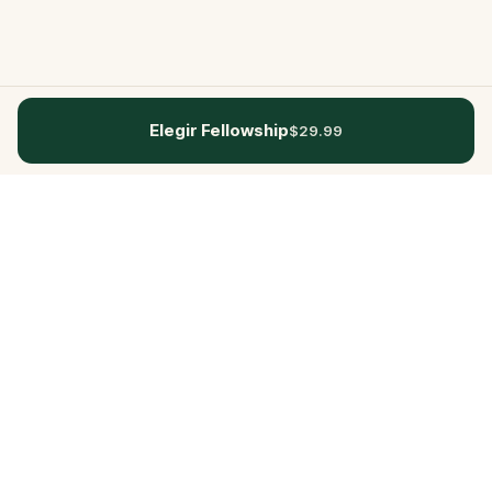
Elegir Fellowship
$29.99
Questo
In un mondo sempre più digitale,
Questo ti riporta a ciò che è reale. Le
nostre quest ti invitano a uscire,
connetterti con le persone e creare