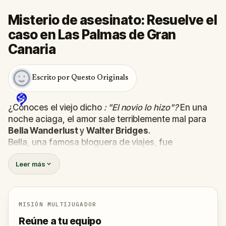
Misterio de asesinato: Resuelve el
caso en Las Palmas de Gran
Canaria
Escrito por Questo Originals
¿Conoces el viejo dicho
: "El novio lo hizo"?
En una
noche aciaga, el amor sale terriblemente mal para
Bella Wanderlust
y
Walter Bridges
.
Bella, una famosa bloguera de viajes, fue
encontrada
muerta
durante una visita guiada de
Leer más
fantasmas dirigida por el teatral
Percy Shadows
.
Ahora, depende de ti descubrir la verdad.
¿Fue Walter, el novio obsesionado? ¿Percy, el guía
turístico fantasma con un don para lo dramático? ¿O
MISIÓN MULTIJUGADOR
hay alguien más escondido en las sombras?
Reúne a tu equipo
🔎
Reúne pistas, interroga a los sospechosos y