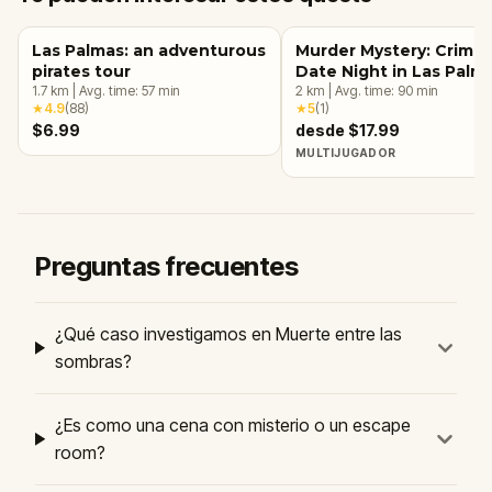
Las Palmas: an adventurous
Murder Mystery: Crime
pirates tour
Date Night in Las Palm
1.7
km
|
Avg. time:
57
min
Gran Canaria
2
km
|
Avg. time:
90
min
★
4.9
(
88
)
★
5
(
1
)
$6.99
desde $17.99
MULTIJUGADOR
Preguntas frecuentes
¿Qué caso investigamos en Muerte entre las
sombras?
¿Es como una cena con misterio o un escape
room?