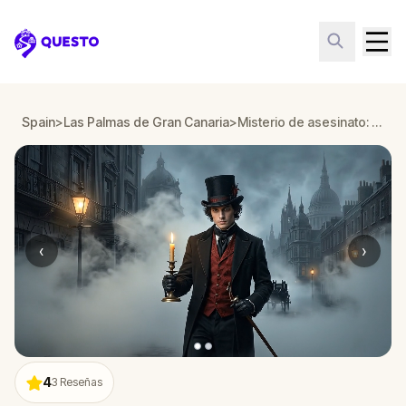
Questo
Spain
>
Las Palmas de Gran Canaria
>
Misterio de asesinato: Resuelve el caso en Las Palmas de Gran Canaria
‹
›
4
3
Reseñas