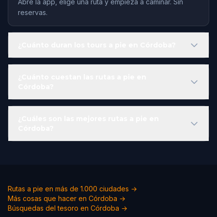
Abre la app, elige una ruta y empieza a caminar. Sin
reservas.
¿Cuánto duran los tours a pie en Córdoba?
¿Cuánto cuestan las rutas a pie en
Córdoba?
¿Cuáles son las mejores rutas a pie en
Córdoba?
Rutas a pie en más de 1.000 ciudades →
Más cosas que hacer en Córdoba →
Búsquedas del tesoro en Córdoba →