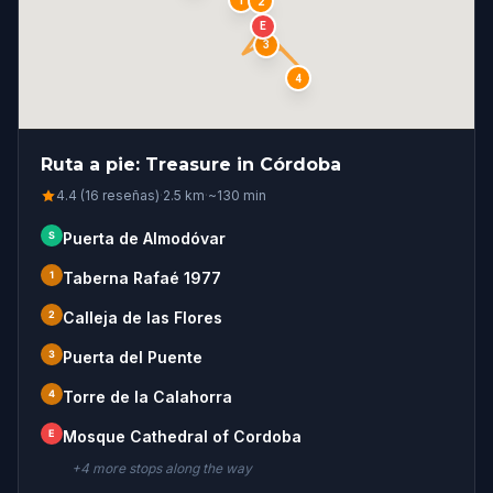
1
2
E
3
4
Ruta a pie: Treasure in Córdoba
4.4 (16 reseñas)
·
2.5
km
·
~
130
min
S
Puerta de Almodóvar
1
Taberna Rafaé 1977
2
Calleja de las Flores
3
Puerta del Puente
4
Torre de la Calahorra
E
Mosque Cathedral of Cordoba
+
4
more stop
s
along the way