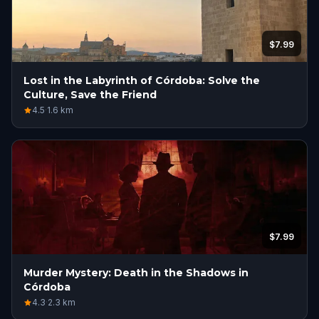
$7.99
Lost in the Labyrinth of Córdoba: Solve the
Culture, Save the Friend
4.5
·
1.6
km
$7.99
Murder Mystery: Death in the Shadows in
Córdoba
4.3
·
2.3
km