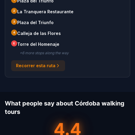
Plaza del Triunfo
2
La Tranquera Restaurante
3
Plaza del Triunfo
4
Calleja de las Flores
E
Torre del Homenaje
+
6
more stop
s
along the way
Recorrer esta ruta
What people say about Córdoba walking
tours
4.4