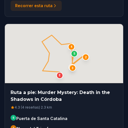
Recorrer esta ruta
4
S
2
1
3
E
Ruta a pie: Murder Mystery: Death in the
Shadows in Córdoba
4.3 (4 reseñas)
·
2.3
km
S
Puerta de Santa Catalina
1