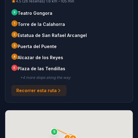
4.5 (26 reseñas)
·
1.6
km
·
~
105
min
S
Teatro Gongora
1
Torre de la Calahorra
2
Estatua de San Rafael Arcangel
3
Puerta del Puente
4
Alcazar de los Reyes
E
Plaza de las Tendillas
+
4
more stop
s
along the way
Recorrer esta ruta
S