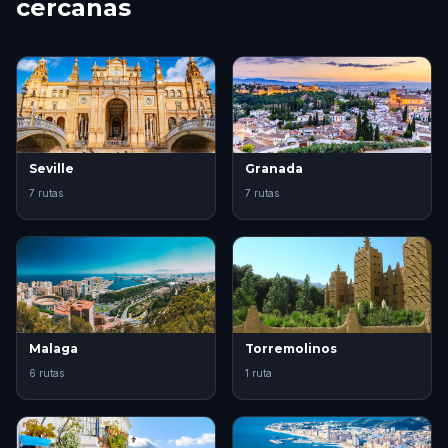
cercanas
Seville
Granada
7 rutas
7 rutas
Malaga
Torremolinos
6 rutas
1 ruta