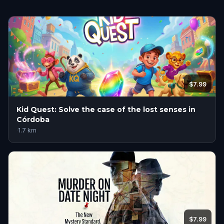
$7.99
Kid Quest: Solve the case of the lost senses in
Córdoba
·
1.7
km
$7.99