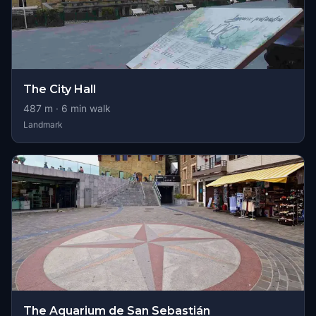
The City Hall
487
m ·
6
min walk
Landmark
The Aquarium de San Sebastián