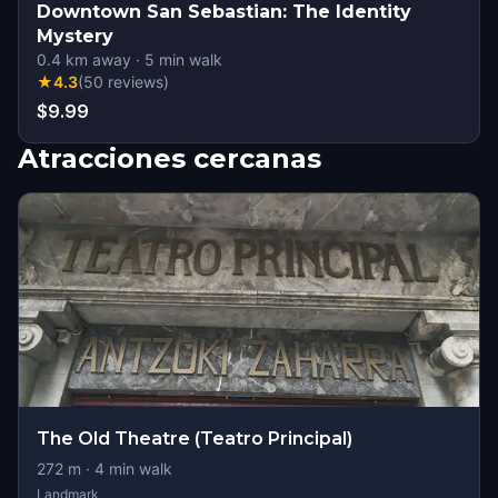
Downtown San Sebastian: The Identity
Mystery
0.4
km away
·
5
min walk
★
4.3
(
50
reviews
)
$9.99
Atracciones cercanas
The Old Theatre (Teatro Principal)
272
m ·
4
min walk
Landmark