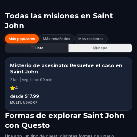
Todas las misiones en
Saint
John
Más populares
Más reseñados
Más recientes
Lista
Mapa
Misterio de asesinato: Resuelve el caso en
Saint John
2 km | Avg. time: 90 min
4
desde $17.99
MULTIJUGADOR
Formas de explorar Saint John
con Questo
Una app, un tipo de quest: distintas formas de jugarlo.