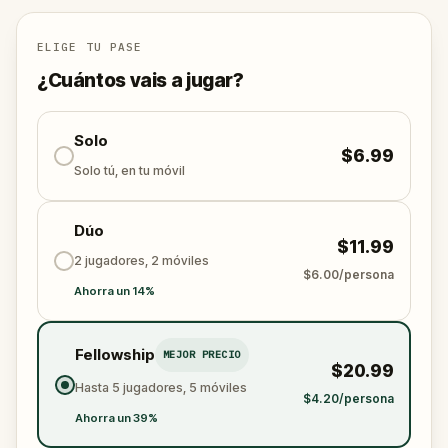
specially created for this game, available in the app
and on-demand when you get home.
🌈 Follow clues to uncover each new location and
ELIGE TU PASE
discover (or rediscover) places around town in a
¿Cuántos vais a jugar?
whole new light.
Solo
$6.99
Make sure you have your phone charged and your
Solo tú, en tu móvil
walking shoes on!
Tick-tock, time to escape!
Dúo
$11.99
2 jugadores, 2 móviles
$6.00/persona
Ahorra un 14%
Fellowship
MEJOR PRECIO
$20.99
Hasta 5 jugadores, 5 móviles
$4.20/persona
Ahorra un 39%