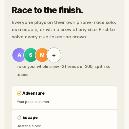
Race to the finish.
Everyone plays on their own phone · race solo,
as a couple, or with a crew of any size. First to
solve every clue takes the crown.
+
A
S
M
Invite your whole crew · 2 friends or 200, split into
teams.
🧭
Adventure
Your pace, no timer
⏱
Escape
Beat the clock