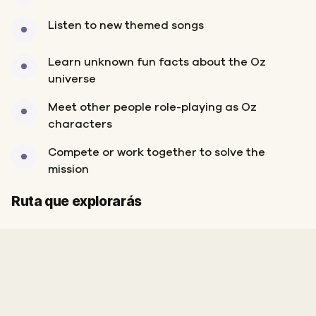
Listen to new themed songs
Learn unknown fun facts about the Oz
universe
Meet other people role-playing as Oz
characters
Compete or work together to solve the
mission
Inicio
Final
Ruta que explorarás