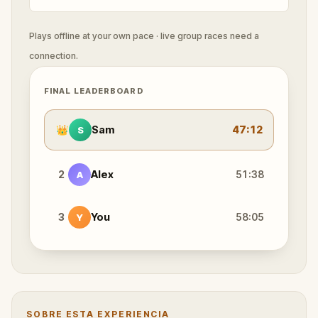
Plays offline at your own pace · live group races need a
connection.
FINAL LEADERBOARD
👑
Sam
47:12
S
2
Alex
51:38
A
3
You
58:05
Y
SOBRE ESTA EXPERIENCIA