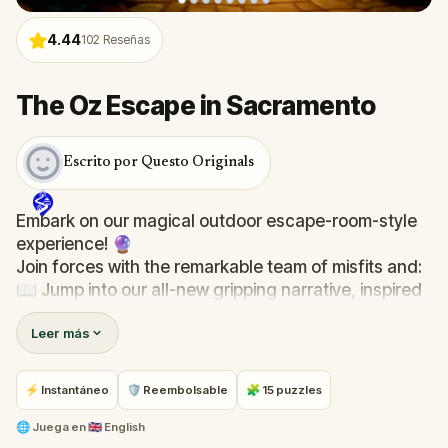
4.44
102
Reseñas
The Oz Escape in Sacramento
Escrito por Questo Originals
Embark on our magical outdoor escape-room-style
experience! 🔮
Join forces with the remarkable team of misfits and:
📖 Jump into our all-new gripping narrative, inspired
by L. Frank Baum’s original Oz novel from 1900!
Leer más
🤔 Try to outsmart the witch by cracking immersive
puzzles with friends, or tackle her challenges solo,
facing off against the leaderboard.
⚡ Instantáneo
🛡 Reembolsable
🧩 15 puzzles
🎵Enjoy original new songs, in the theme of Oz,
🌐
Juega en
🇬🇧 English