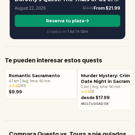
August 22, 2026
From
$21.99
$29.99
Reserva tu plaza
Empieza en
14d
1
h
03
m
Te pueden interesar estos quests
Romantic Sacramento
Murder Mystery: Crime
4.1
km
|
Avg. time:
90
min
Date Night in Sacrame
★
4.6
(
261
)
2
km
|
Avg. time:
90
min
$9.99
★
4.8
(
5
)
desde $17.99
MULTIJUGADOR
Compara Questo vs. Tours a pie guiados