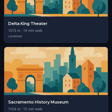
Delta King Theater
1013
m ·
14
min walk
Landmark
Sacramento History Museum
1104
m ·
15
min walk