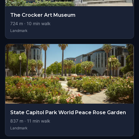
The Crocker Art Museum
724
m ·
10
min walk
Landmark
State Capitol Park World Peace Rose Garden
837
m ·
11
min walk
Landmark