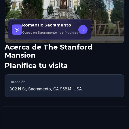
Romantic Sacramento
🎲
→
Quest en Sacramento
· self-guided
Acerca de
The Stanford
Mansion
Planifica tu visita
Dirección
802 N St, Sacramento, CA 95814, USA