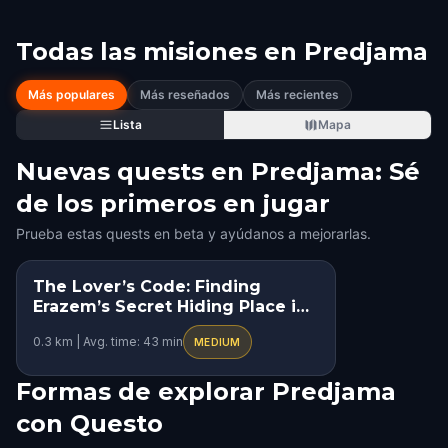
Todas las misiones en
Predjama
Más populares
Más reseñados
Más recientes
Lista
Mapa
Nuevas quests en Predjama: Sé
de los primeros en jugar
Prueba estas quests en beta y ayúdanos a mejorarlas.
The Lover’s Code: Finding
Erazem’s Secret Hiding Place in
Predjama
0.3 km | Avg. time: 43 min
MEDIUM
Formas de explorar Predjama
con Questo