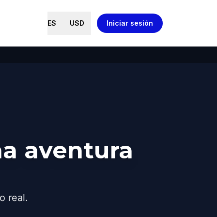
ES
USD
Iniciar sesión
a aventura
o real.