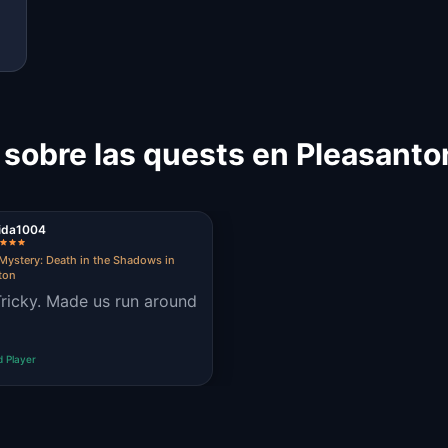
 sobre las quests en Pleasanto
eida1004
Mystery: Death in the Shadows in
ton
d Player