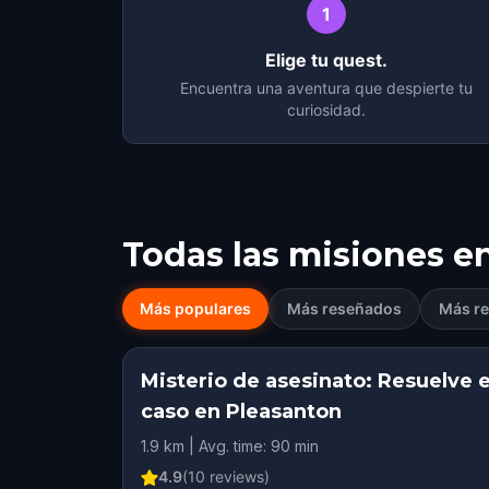
1
Elige tu quest.
Encuentra una aventura que despierte tu
curiosidad.
Todas las misiones e
Más populares
Más reseñados
Más re
Misterio de asesinato: Resuelve e
caso en Pleasanton
1.9 km | Avg. time: 90 min
4.9
(
10
reviews)