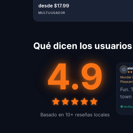
desde $17.99
MULTIJUGADOR
Qué dicen los usuarios
4.9
al
Murder 
Pleasan
Fun. Tricky. Made us run around
town
Verifie
Basado en 10+ reseñas locales