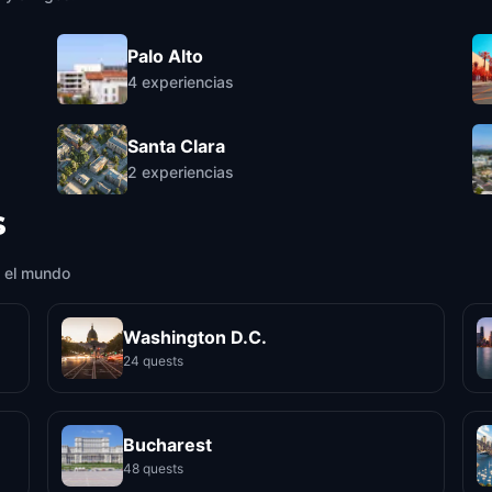
Palo Alto
4
experiencias
Santa Clara
2
experiencias
s
 el mundo
Washington D.C.
24 quests
Bucharest
48 quests