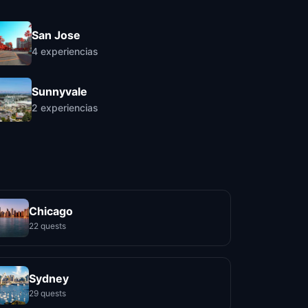
San Jose
4
experiencias
Sunnyvale
2
experiencias
Chicago
22 quests
Sydney
29 quests