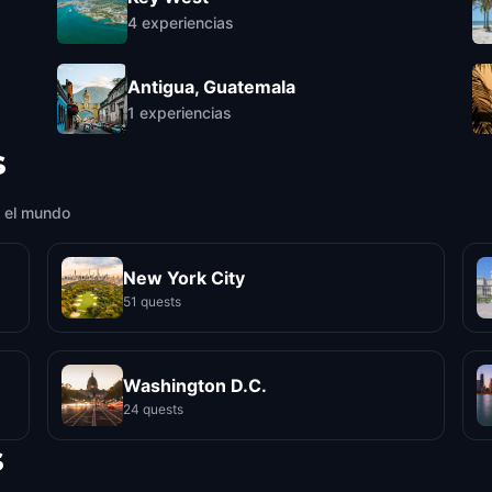
4
experiencias
Antigua, Guatemala
1
experiencias
s
 el mundo
New York City
51 quests
Washington D.C.
24 quests
s