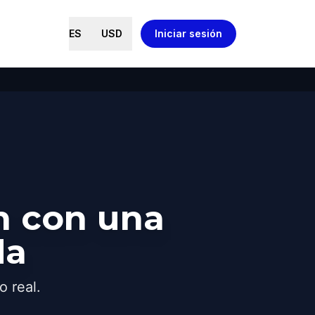
ES
USD
Iniciar sesión
n con una
da
o real.