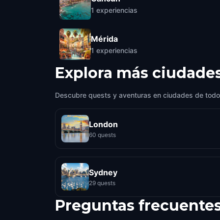
1
experiencias
Mérida
1
experiencias
Explora más ciudade
Descubre quests y aventuras en ciudades de todo
London
60 quests
Sydney
29 quests
Preguntas frecuente