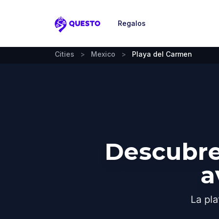
Regalos
Questo
Cities
>
Mexico
>
Playa del Carmen
Descubre
a
La pla