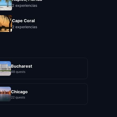
2
experiencias
Cape Coral
2
experiencias
Bucharest
48 quests
Chicago
22 quests