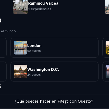
Ramnicu Valcea
1
experiencias
s
 el mundo
London
60 quests
Washington D.C.
24 quests
s
¿Qué puedes hacer en Pitești con Questo?