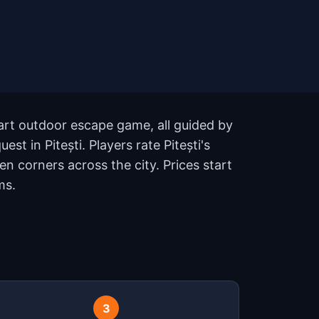
part outdoor escape game, all guided by
st in Pitești. Players rate Pitești's
 corners across the city. Prices start
ms.
?
3