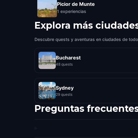
Picior de Munte
1
experiencias
Explora más ciudade
Descubre quests y aventuras en ciudades de todo
Bucharest
48 quests
Sydney
29 quests
Preguntas frecuente