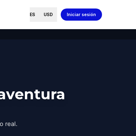
ES
USD
Iniciar sesión
 aventura
o real.