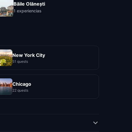
Băile Olănești
1
experiencias
New York City
51 quests
Chicago
22 quests