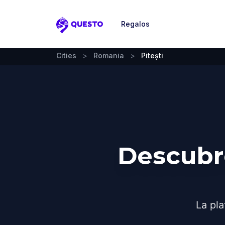
Regalos
Questo
Cities
>
Romania
>
Pitești
Descubre
La pla