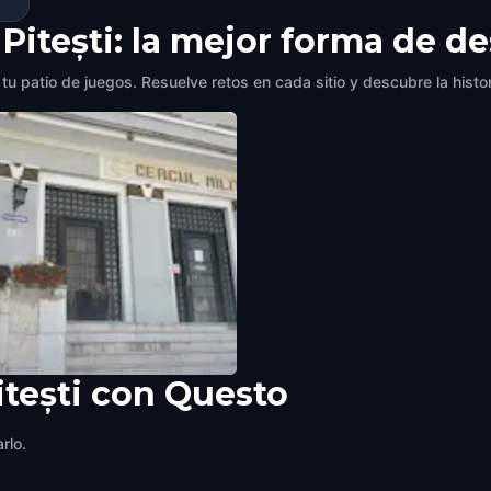
Pitești: la mejor forma de de
 tu patio de juegos. Resuelve retos en cada sitio y descubre la histor
itești con Questo
 Militar Pitești
,
Romania
rlo.