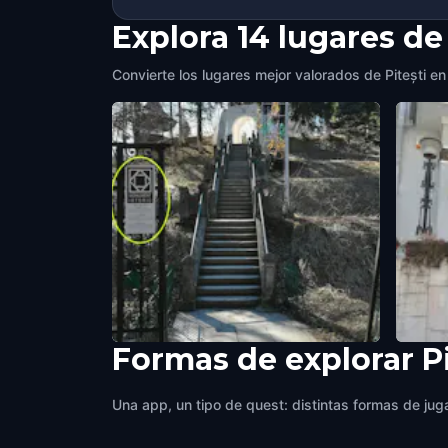
Explora 14 lugares de 
Convierte los lugares mejor valorados de Pitești en
Formas de explorar P
Mânăstirea Trivale
Cercul
Pitești
,
Romania
Pitești
Una app, un tipo de quest: distintas formas de juga