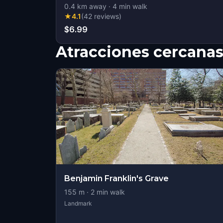
0.4
km away
·
4
min walk
★
4.1
(
42
reviews
)
$6.99
Atracciones cercana
Benjamin Franklin's Grave
155
m ·
2
min walk
Landmark