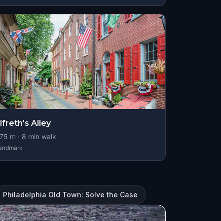
lfreth's Alley
75
m ·
8
min walk
andmark
Philadelphia Old Town: Solve the Case