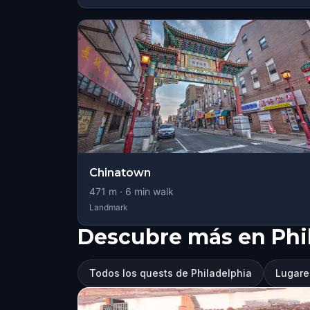
Chinatown
471
m ·
6
min walk
Landmark
Descubre más en Phi
Todos los quests de Philadelphia
Lugares