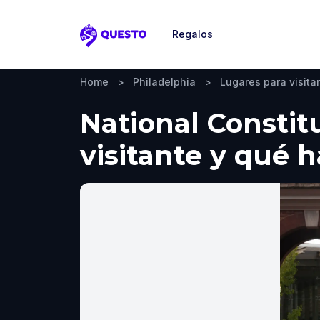
Regalos
Questo
Home
>
Philadelphia
>
Lugares para visitar
National Constitu
visitante y qué 