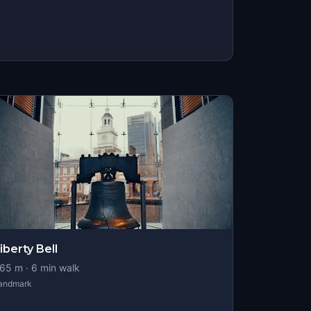
iberty Bell
65
m ·
6
min walk
andmark