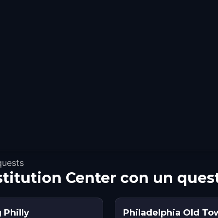
quests
stitution Center con un ques
 Philly
Philadelphia Old To