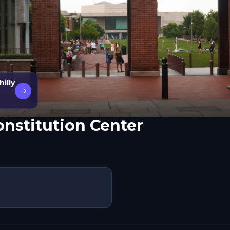
illy
→
onstitution Center