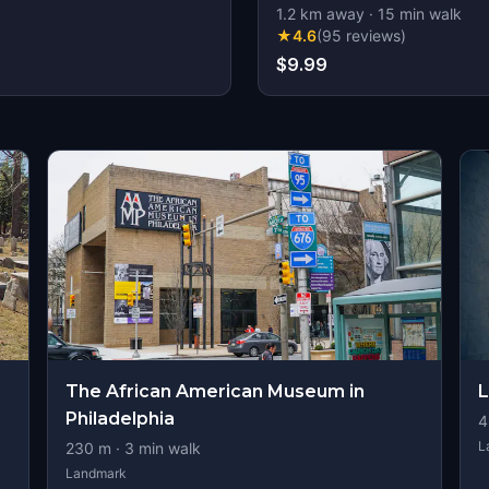
1.2
km away
·
15
min walk
★
4.6
(
95
reviews
)
$9.99
s
The African American Museum in
L
Philadelphia
4
L
230
m ·
3
min walk
Landmark