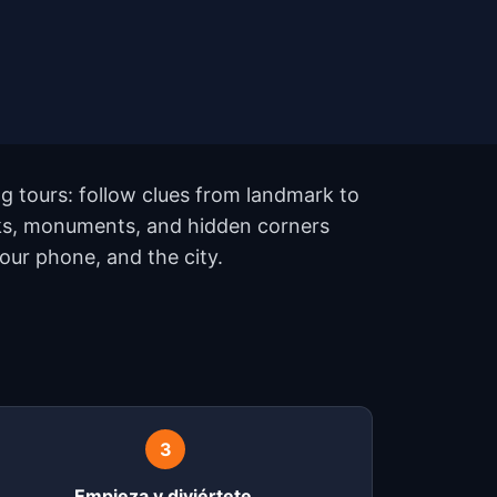
g tours: follow clues from landmark to
rks, monuments, and hidden corners
your phone, and the city.
?
3
Empieza y diviértete.