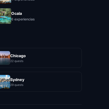
Ocala
6
experiencias
Chicago
22 quests
Sydney
29 quests