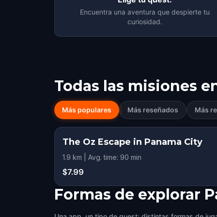
Encuentra una aventura que despierte tu
curiosidad.
Todas las misiones e
Más populares
Más reseñados
Más re
The Oz Escape in Panama City
1.9 km | Avg. time: 90 min
$7.99
Formas de explorar P
Una app, un tipo de quest: distintas formas de juga