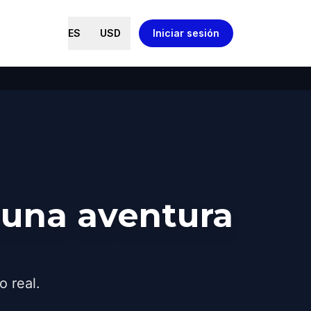
ES
USD
Iniciar sesión
 una aventura
o real.