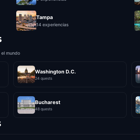
Tampa
14
experiencias
s
 el mundo
Washington D.C.
24 quests
Bucharest
48 quests
s