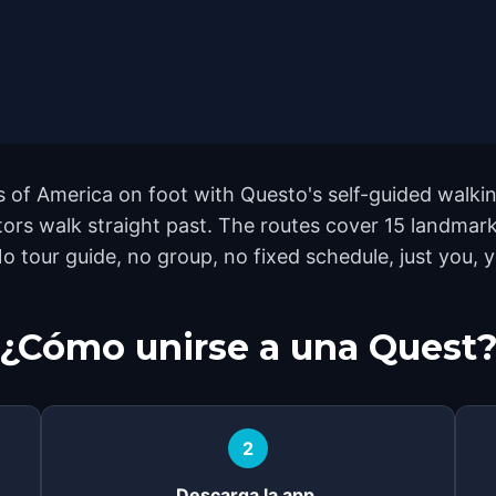
 of America on foot with Questo's self-guided walkin
tors walk straight past. The routes cover 15 landma
o tour guide, no group, no fixed schedule, just you, 
¿Cómo unirse a una Quest
2
Descarga la app.