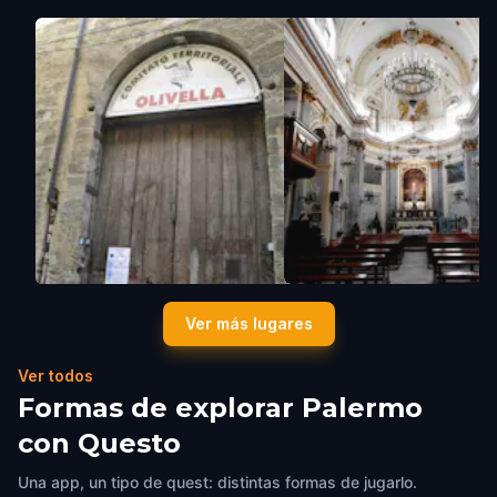
Centro Sociale ExKarcere
Chiesa di S. Maria degli
Ver más lugares
Palermo
,
Italy
Agonizzanti
Palermo
,
Italy
Ver todos
Formas de explorar Palermo
con Questo
Una app, un tipo de quest: distintas formas de jugarlo.