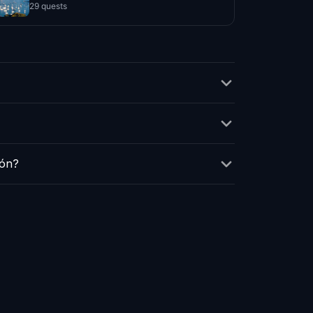
29 quests
ión?