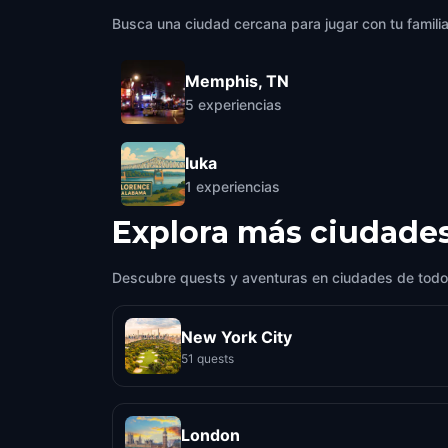
Busca una ciudad cercana para jugar con tu famili
Memphis, TN
5
experiencias
Iuka
1
experiencias
Explora más ciudade
Descubre quests y aventuras en ciudades de todo
New York City
51 quests
London