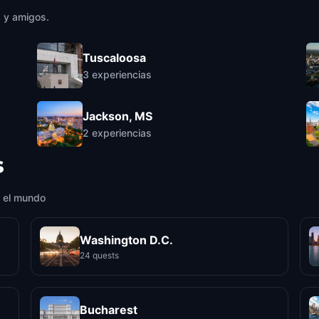
a y amigos.
Tuscaloosa
3
experiencias
Jackson, MS
2
experiencias
s
 el mundo
Washington D.C.
24 quests
Bucharest