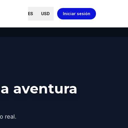
ES
USD
Iniciar sesión
a aventura
o real.