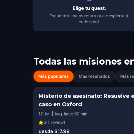
Elige tu quest.
Encuentra una aventura que despierte tu
curiosidad.
Todas las misiones e
Más populares
Más reseñados
Más re
Misterio de asesinato: Resuelve e
caso en Oxford
1.9 km | Avg. time: 90 min
5
(
1
review)
desde $17.99