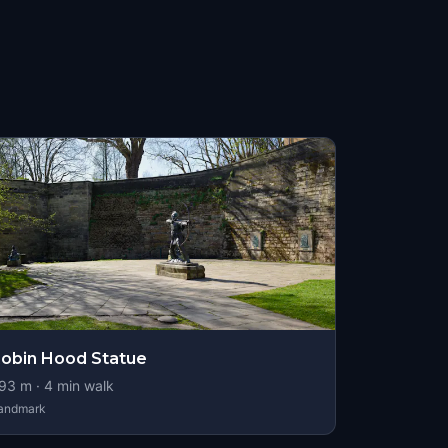
obin Hood Statue
93
m ·
4
min walk
andmark