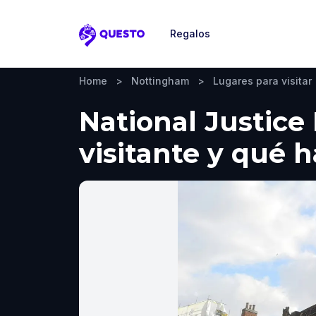
Regalos
Questo
Home
>
Nottingham
>
Lugares para visitar
National Justic
visitante y qué 