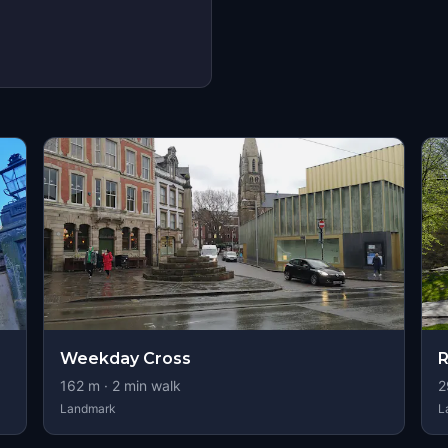
s
Weekday Cross
R
162
m ·
2
min walk
2
Landmark
L