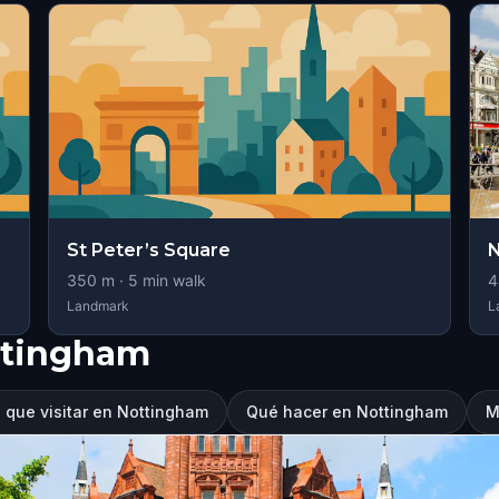
St Peter’s Square
N
350
m ·
5
min walk
4
Landmark
L
ttingham
 que visitar en Nottingham
Qué hacer en Nottingham
M