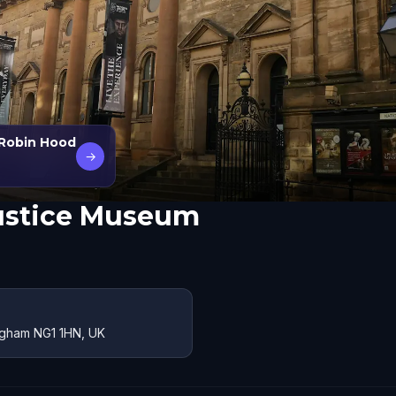
 Robin Hood
→
Justice Museum
ngham NG1 1HN, UK