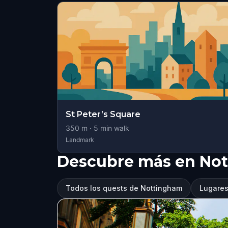
St Peter’s Square
350
m ·
5
min walk
Landmark
Descubre más en No
Todos los quests de Nottingham
Lugares