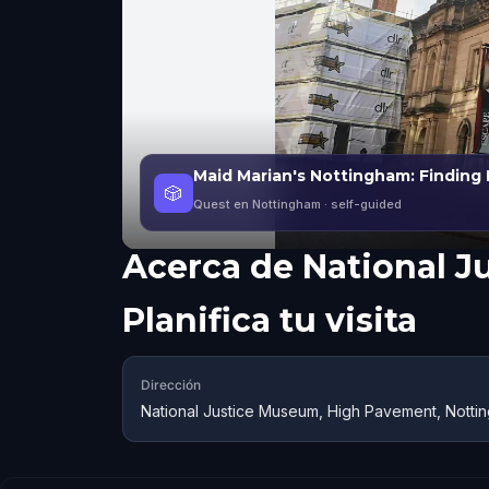
Maid Marian's Nottingham: Finding
🎲
Quest en Nottingham
· self-guided
Acerca de
National 
Planifica tu visita
Dirección
National Justice Museum, High Pavement, Notti