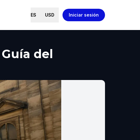
ES
USD
Iniciar sesión
 Guía del