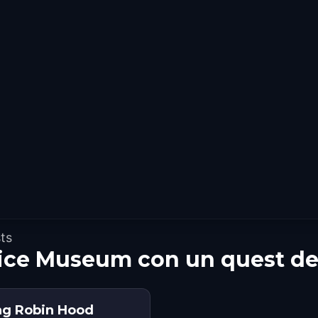
ts
tice Museum con un quest d
ng Robin Hood