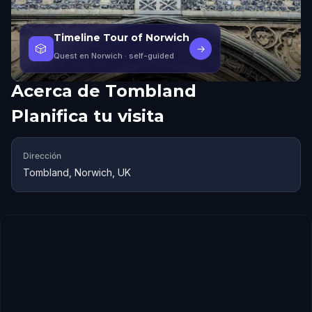
Timeline Tour of Norwich
🎲
→
Quest en Norwich
· self-guided
Acerca de
Tombland
Planifica tu visita
Dirección
Tombland, Norwich, UK