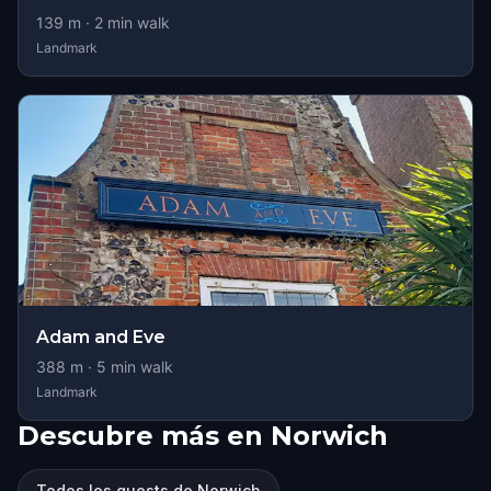
139
m ·
2
min walk
Landmark
Adam and Eve
388
m ·
5
min walk
Landmark
Descubre más en Norwich
Todos los quests de Norwich