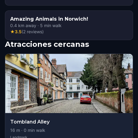
Amazing Animals in Norwich!
0.4
km away
·
5
min walk
★
3.5
(
2
reviews
)
Atracciones cercanas
Tombland Alley
16
m ·
0
min walk
Landmark