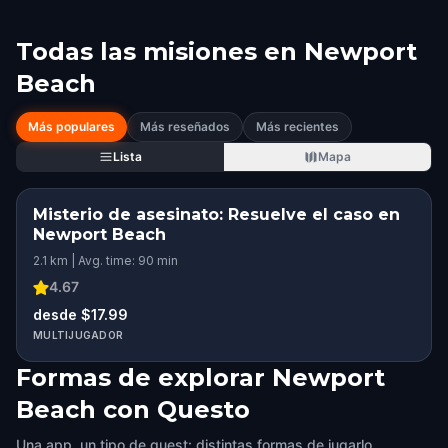
Todas las misiones en
Newport
Beach
Más populares
Más reseñados
Más recientes
Lista
Mapa
Misterio de asesinato: Resuelve el caso en
Newport Beach
2.1 km | Avg. time: 90 min
4.67
desde $17.99
MULTIJUGADOR
Formas de explorar Newport
Beach con Questo
Una app, un tipo de quest: distintas formas de jugarlo.