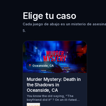
Elige tu caso
Cada juego de abajo es un misterio de asesina
5.
📍
Oceanside, CA
Murder Mystery: Death in
the Shadows in
Oceanside, CA
You know the old saying, “The
boyfriend did it” ? On an ill-fated
night, love goes terribly wrong for