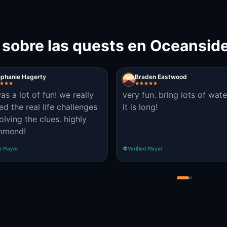
 sobre las quests en Oceansid
ephanie Hagerty
Braden Eastwood
as a lot of fun! we really
very fun. bring lots of wate
ed the real life challenges
it is long!
olving the clues. highly
mmend!
d Player
Verified Player