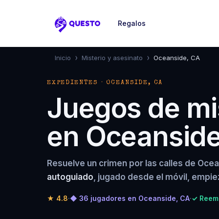
Regalos
Questo
›
›
Inicio
Misterio y asesinato
Oceanside, CA
EXPEDIENTES · OCEANSIDE, CA
Juegos de mis
en Oceanside
Resuelve un crimen por las calles de Oce
autoguiado
, jugado desde el móvil, empie
★
4.8
·
◆ 36 jugadores en Oceanside, CA
·
✓ Reemb