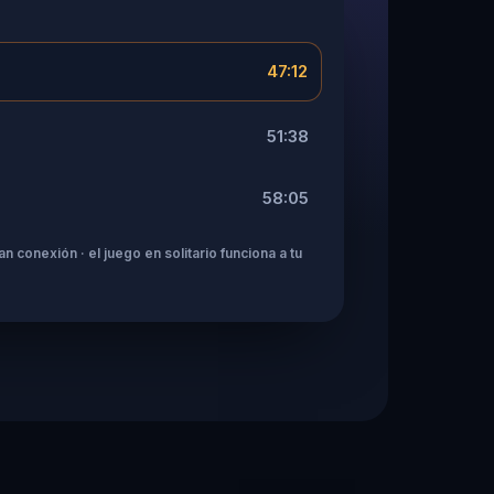
47:12
51:38
58:05
n conexión · el juego en solitario funciona a tu