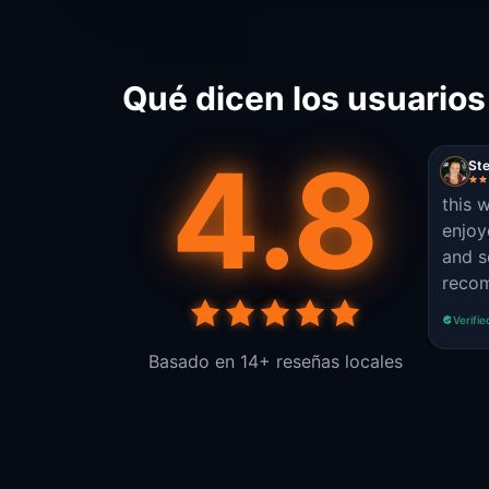
Qué dicen los usuarios
4.8
St
this w
enjoy
and s
reco
Verifie
Basado en 14+ reseñas locales