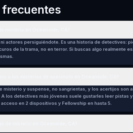
 frecuentes
de misterio en Oceanside, CA?
ni actores persiguiéndote. Es una historia de detectives: pi
curos de la trama, no en terror. Si buscas algo realmente es
asmas.
ños a los misterios de asesinato en Oceanside, CA?
de misterio y suspense, no sangrientas, y los acertijos son a
 A los detectives más jóvenes suele gustarles leer pistas y 
cceso en 2 dispositivos y Fellowship en hasta 5.
go de misterio en Oceanside, CA?