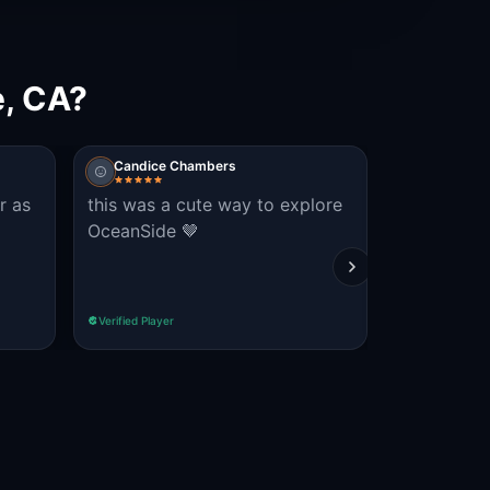
e, CA?
Candice Chambers
colewrldz
r as
this was a cute way to explore
fun to do 
OceanSide 🤎
familiar w
Verified Player
Verified Player