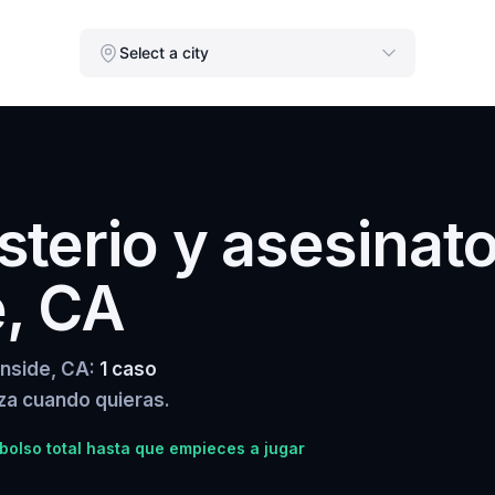
Select a city
terio y asesinat
, CA
anside, CA:
1 caso
za cuando quieras.
olso total hasta que empieces a jugar