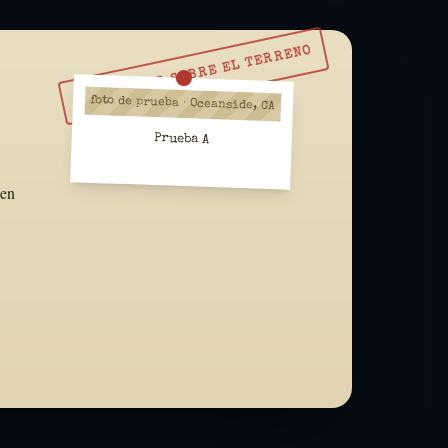
RESUÉLVELO SOBRE EL TERRENO
foto de prueba · Oceanside, CA
Prueba A
men