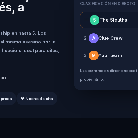
és, a
CLASIFICACIÓN EN DIRECTO
👑
The Sleuths
S
ship en hasta 5. Los
Clue Crew
2
A
al mismo asesino por la
icación: ideal para citas,
Your team
3
M
Las carreras en directo necesita
ipo
propio ritmo.
mpresa
❤️ Noche de cita