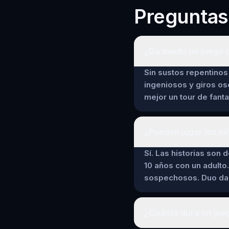
Preguntas
¿Da miedo un juego 
Sin sustos repentinos 
ingeniosos y giros os
mejor un tour de fant
¿Pueden jugar los ni
Sí. Las historias son 
10 años con un adulto.
sospechosos. Duo da a
¿Cuánto dura un jue